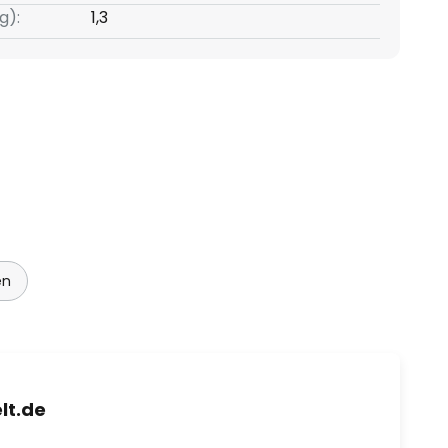
g):
1,3
en
lt.de