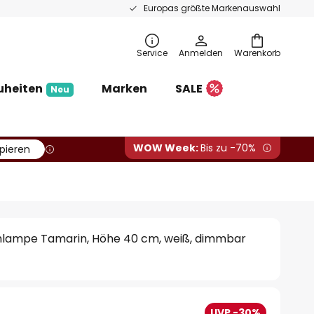
Europas größte Markenauswahl
Service
Anmelden
Warenkorb
uheiten
Marken
SALE
Neu
WOW Week:
Bis zu -70%
pieren
chlampe Tamarin, Höhe 40 cm, weiß, dimmbar
UVP -30%