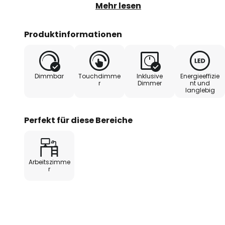
Tischrand befestigt werden, dab
Mehr lesen
cm. Die leuchtstarken LEDs gebe
ab, der auf Wunsch in 6 Stufen 
Produktinformationen
Weise sorgt Tamarin für perfek
Schreibtisch.
Dimmbar
Touchdimme
Inklusive
Energieeffizie
r
Dimmer
nt und
langlebig
Perfekt für diese Bereiche
Arbeitszimme
r