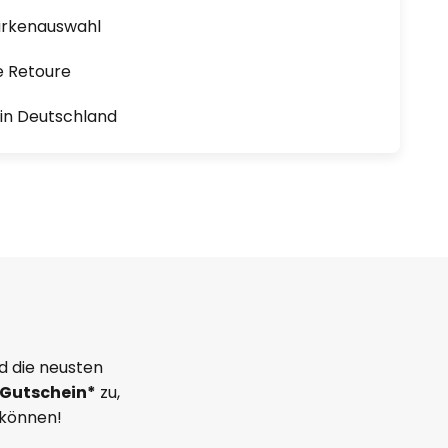
arkenauswahl
e Retoure
1 in Deutschland
d die neusten
Gutschein*
zu,
 können!