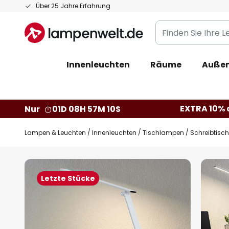
Zum
Über 25 Jahre Erfahrung
Inhalt
Finden
springen
Sie
Ihre
Innenleuchten
Räume
Außen
Leuchte...
EXTRA 10% a
Nur
01D 08H 57M 09S
Lampen & Leuchten
Innenleuchten
Tischlampen
Schreibtisc
Zum
Ende
Letzte Stücke
der
Bildgalerie
springen