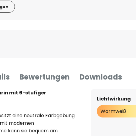
igen
ils
Bewertungen
Downloads
in mit 6-stufiger
Lichtwirkung
Warmweiß
sitzt eine neutrale Farbgebung
t mit modernen
lemme kann sie bequem am