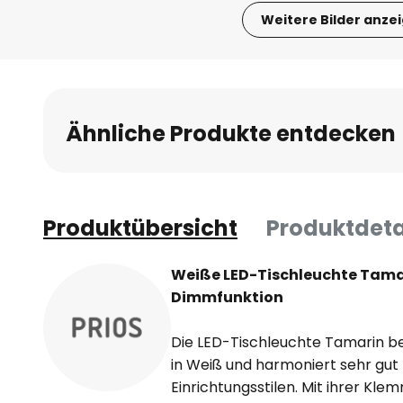
Weitere Bilder anze
Zum
Anfang
der
Bildgalerie
Ähnliche Produkte entdecken
springen
Produktübersicht
Produktdeta
Weiße LED-Tischleuchte Tamar
Dimmfunktion
Die LED-Tischleuchte Tamarin be
in Weiß und harmoniert sehr gu
Einrichtungsstilen. Mit ihrer K