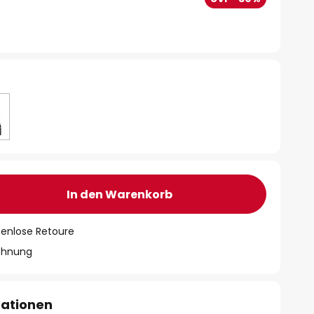
In den Warenkorb
tenlose Retoure
chnung
mationen