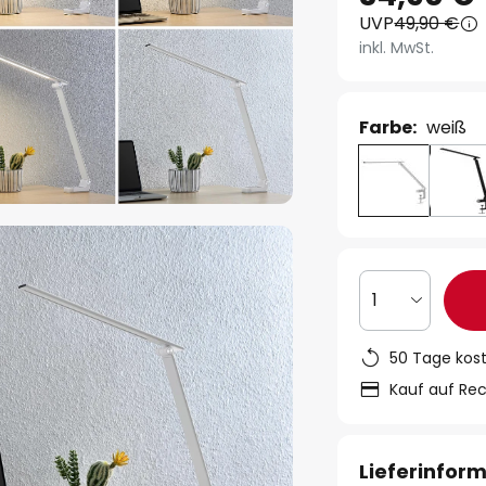
UVP
49,90 €
inkl. MwSt.
Farbe:
weiß
1
50 Tage kos
Kauf auf Re
Lieferinfor