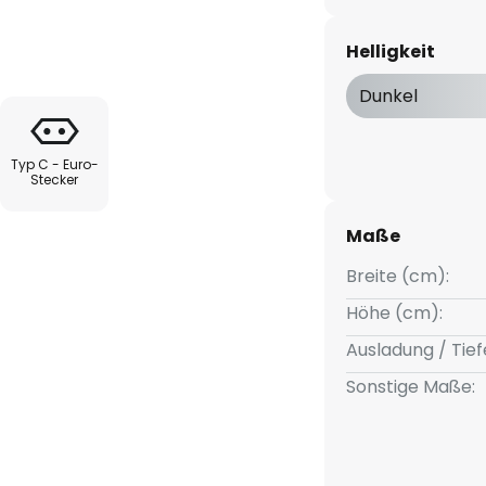
ei beträgt die Klemmlänge 6
n universalweißen Lichtschein
Helligkeit
gedimmt werden kann. Auf diese
te Arbeitsbedingungen auf dem
Dunkel
Typ C - Euro-
Stecker
Maße
Breite (cm):
Höhe (cm):
Ausladung / Tief
Sonstige Maße: