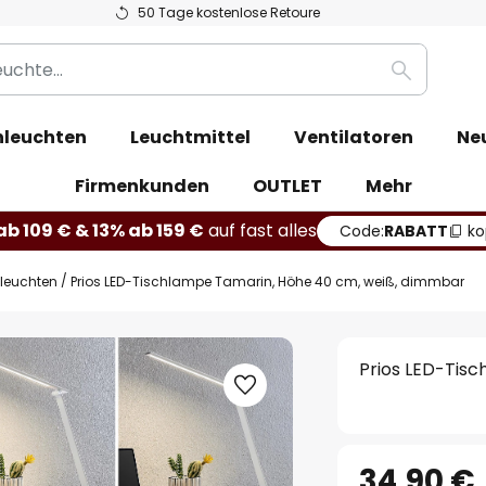
50 Tage kostenlose Retoure
Suche
leuchten
Leuchtmittel
Ventilatoren
Ne
Firmenkunden
OUTLET
Mehr
b 109 € & 13% ab 159 €
auf fast alles
Code:
RABATT
ko
hleuchten
Prios LED-Tischlampe Tamarin, Höhe 40 cm, weiß, dimmbar
Prios LED-Tis
34,90 €