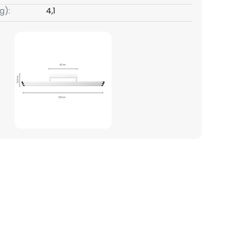
g):
4,1