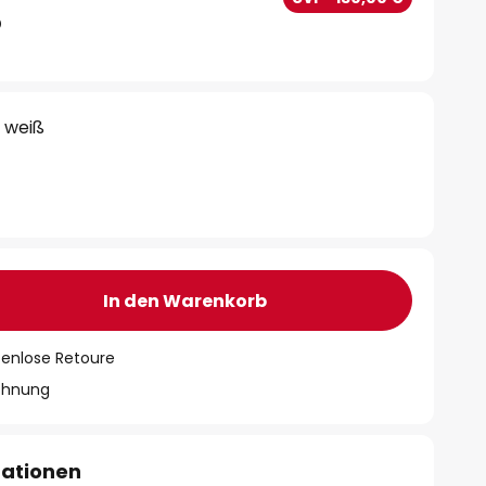
/ weiß
In den Warenkorb
tenlose Retoure
chnung
mationen