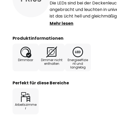
Die LEDs sind bei der Deckenleuc
angebracht und leuchten in univ
ist das Licht hell und gleichmäß
Flickerfreiheit, so dass man in 
Mehr lesen
Yuela lange konzentriert arbeite
dimmbar (DALI) und können so e
Produktinformationen
Helligkeit reguliert werden. Dami
Deckenlampe die perfekte Bürob
Design wirkt funktional und ansp
Dimmbar
Dimmer nicht
Energieeffizie
einem dezenten Silberton.
enthalten
nt und
langlebig
- universalweißes Licht
- dimmbar (DALI)
Perfekt für diese Bereiche
- flickerfrei
Arbeitszimme
r