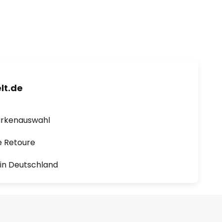
lt.de
arkenauswahl
e Retoure
1 in Deutschland