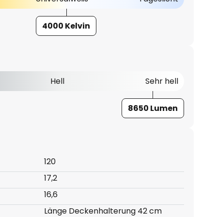
4000 Kelvin
Hell
Sehr hell
8650 Lumen
120
17,2
16,6
Länge Deckenhalterung 42 cm