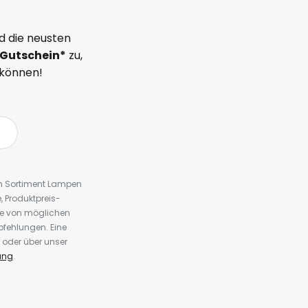
d die neusten
Gutschein*
zu,
 können!
em Sortiment Lampen
 Produktpreis-
te von möglichen
fehlungen. Eine
 oder über unser
ung
.