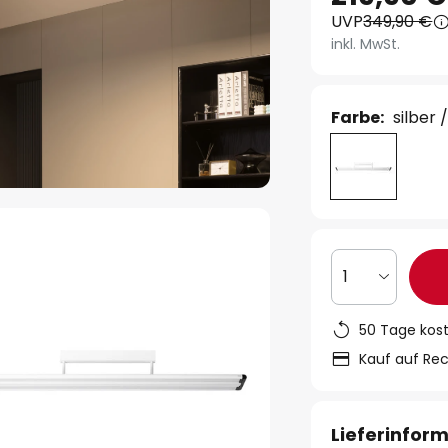
UVP
349,90 €
inkl. MwSt.
Farbe:
silber 
1
50 Tage kos
Kauf auf Re
Lieferinfor