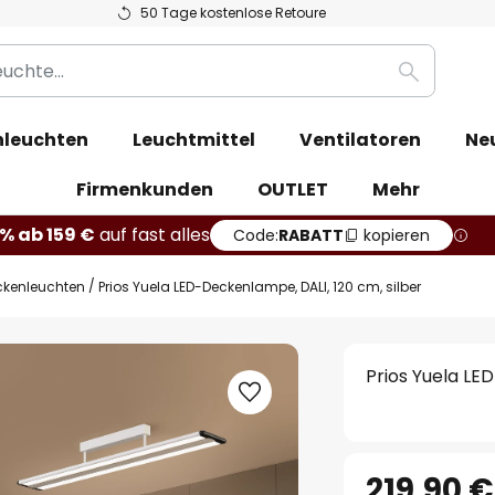
50 Tage kostenlose Retoure
Suche
leuchten
Leuchtmittel
Ventilatoren
Ne
Firmenkunden
OUTLET
Mehr
% ab 159 €
auf fast alles
Code:
RABATT
kopieren
ckenleuchten
Prios Yuela LED-Deckenlampe, DALI, 120 cm, silber
Prios Yuela LE
219,90 €