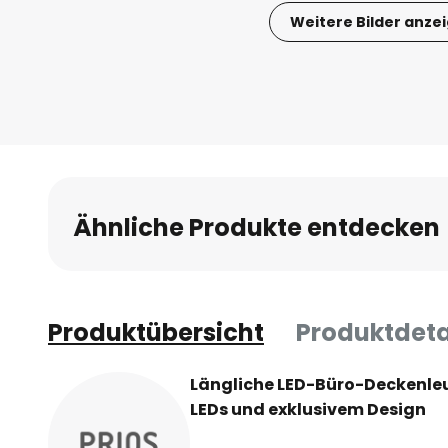
Weitere Bilder anze
Zum
Anfang
der
Bildgalerie
springen
Ähnliche Produkte entdecken
Produktübersicht
Produktdeta
Längliche LED-Büro-Deckenle
LEDs und exklusivem Design