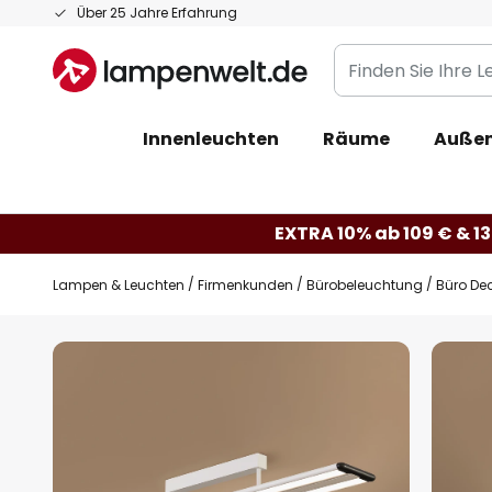
Zum
Über 25 Jahre Erfahrung
Inhalt
Finden
springen
Sie
Ihre
Innenleuchten
Räume
Außen
Leuchte...
EXTRA 10% ab 109 € & 13
Lampen & Leuchten
Firmenkunden
Bürobeleuchtung
Büro De
Zum
Ende
der
Bildgalerie
springen