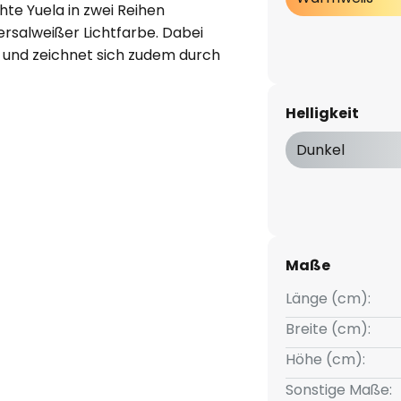
hte Yuela in zwei Reihen
ersalweißer Lichtfarbe. Dabei
ig und zeichnet sich zudem durch
Schein der Office-Deckenleuchte
n kann. Zudem sind die LEDs
Helligkeit
xtern nach Wunsch in ihrer
t bietet diese LED-
Dunkel
eleuchtung. Das exklusive
rechend und präsentiert sich in
Maße
Länge (cm):
Breite (cm):
Höhe (cm):
Sonstige Maße: