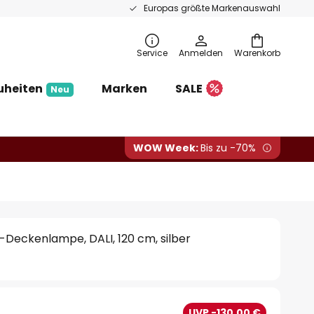
Europas größte Markenauswahl
Service
Anmelden
Warenkorb
uheiten
Marken
SALE
Neu
WOW Week:
Bis zu -70%
D-Deckenlampe, DALI, 120 cm, silber
UVP -130,00 €