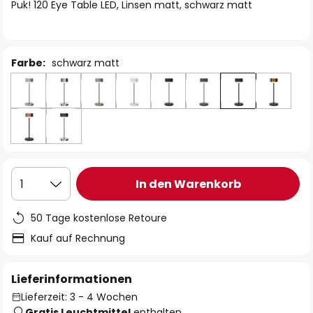
springen
Puk! 120 Eye Table LED, Linsen matt, schwarz matt
Farbe:
schwarz matt
In den Warenkorb
1
50 Tage kostenlose Retoure
Kauf auf Rechnung
Lieferinformationen
Lieferzeit: 3 - 4 Wochen
Gratis Leuchtmittel
enthalten