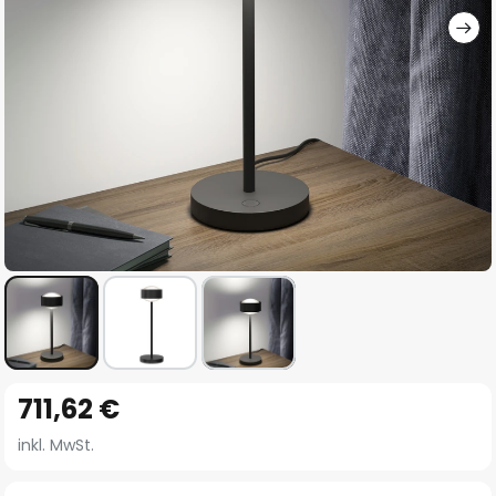
Zum
711,62 €
Anfang
der
inkl. MwSt.
Bildgalerie