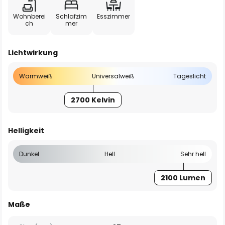
Wohnberei
Schlafzim
Esszimmer
ch
mer
Lichtwirkung
Warmweiß
Universalweiß
Tageslicht
2700 Kelvin
Helligkeit
Dunkel
Hell
Sehr hell
2100 Lumen
Maße