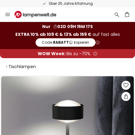
50 Tage kostenlose Retoure
Zum
Inhalt
springen
he
Nur
02D 09H 15M 17S
EXTRA 10% ab 109 € & 13% ab 159 €
auf fast alles
Code:
RABATT
kopieren
WOW Week:
Bis zu -70%
Tischlampen
Zum
Ende
der
Bildgalerie
springen