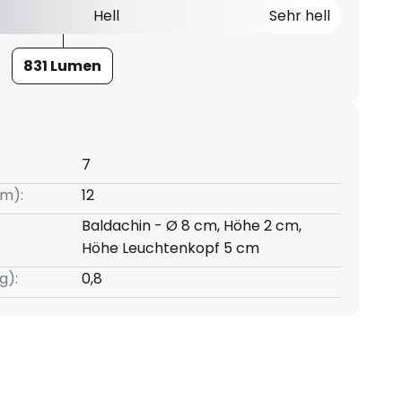
Hell
Sehr hell
831 Lumen
7
m):
12
Baldachin - Ø 8 cm, Höhe 2 cm,
Höhe Leuchtenkopf 5 cm
g):
0,8