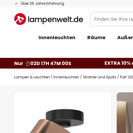
Zum
Über 25 Jahre Erfahrung
Inhalt
Finden
springen
Sie
Ihre
Innenleuchten
Räume
Außen
Leuchte...
EXTRA 10% a
Nur
02D 17H 46M 59S
Lampen & Leuchten
Innenleuchten
Strahler und Spots
Puk! 12
Zum
Ende
der
Bildgalerie
springen