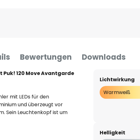
ils
Bewertungen
Downloads
 Puk! 120 Move Avantgarde
Lichtwirkung
Warmweiß
hler mit LEDs für den
uminium und überzeugt vor
. Sein Leuchtenkopf ist um
pbar, sodass der Lichtstrahl
ssen angepasst werden kann.
Helligkeit
uchtenkopf so