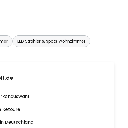
mmer
LED Strahler & Spots Wohnzimmer
lt.de
arkenauswahl
e Retoure
1 in Deutschland