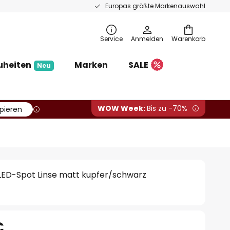
Europas größte Markenauswahl
Service
Anmelden
Warenkorb
uheiten
Marken
SALE
Neu
WOW Week:
Bis zu -70%
pieren
 LED-Spot Linse matt kupfer/schwarz
€