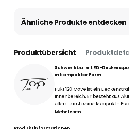
Ähnliche Produkte entdecken
Produktübersicht
Produktdeta
Schwenkbarer LED-Deckenspot
in kompakter Form
Puk! 120 Move ist ein Deckenstra
Innenbereich. Er besteht aus Al
allem durch seine kompakte Form
360° schwenkbar und um 106° kip
Mehr lesen
ganz nach den eigenen Bedürfni
Darüber hinaus lässt sich der Le
Produktinformationen