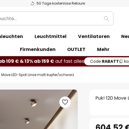
50 Tage kostenlose Retoure
Suche
leuchten
Leuchtmittel
Ventilatoren
Ne
Firmenkunden
OUTLET
Mehr
b 109 € & 13% ab 159 €
auf fast alles
Code:
RABATT
ko
0 Move LED-Spot Linse matt kupfer/schwarz
Puk! 120 Move
604,52 