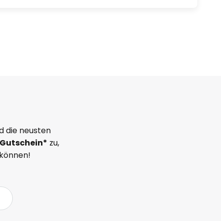
d die neusten
Gutschein*
zu,
 können!