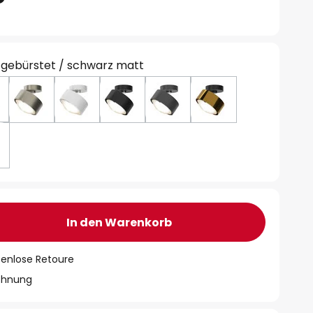
 gebürstet / schwarz matt
In den Warenkorb
tenlose Retoure
chnung