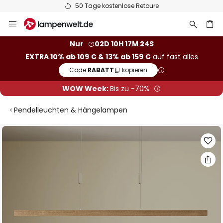
50 Tage kostenlose Retoure
Zum
Inhalt
springen
he
Nur
02D 10H 17M 24S
EXTRA 10% ab 109 € & 13% ab 159 €
auf fast alles
Code:
RABATT
kopieren
WOW Week:
Bis zu -70%
Pendelleuchten & Hängelampen
Zum
Ende
der
Bildgalerie
springen