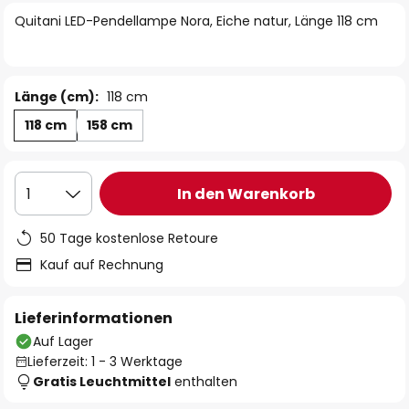
springen
Quitani LED-Pendellampe Nora, Eiche natur, Länge 118 cm
Länge (cm):
118 cm
118 cm
158 cm
In den Warenkorb
1
50 Tage kostenlose Retoure
Kauf auf Rechnung
Lieferinformationen
Auf Lager
Lieferzeit: 1 - 3 Werktage
Gratis Leuchtmittel
enthalten