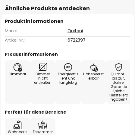
Ähnliche Produkte entdecken
Produktinformationen
Marke:
Quitani
Artikel Nr.:
6722397
Produktinformationen
Dimmbar
Dimmer
Energieeffiz
Höhenverst
Quitani –
nicht
ient und
ellbar
bis zu 5
enthalten
langlebig
Jahre
Garantie
(siehe
Herstellera
ngaben)
Perfekt für diese Bereiche
Wohnberei
Esszimmer