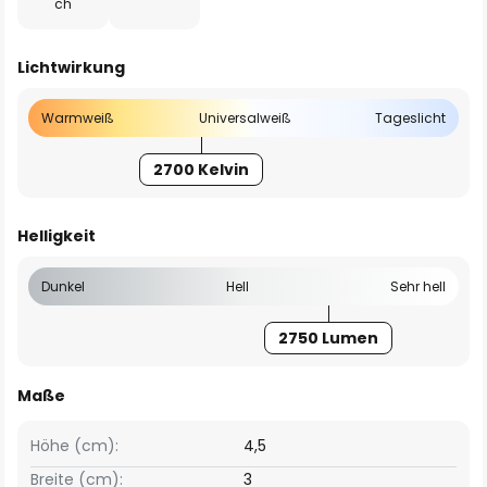
ch
Lichtwirkung
Warmweiß
Universalweiß
Tageslicht
2700 Kelvin
Helligkeit
Dunkel
Hell
Sehr hell
2750 Lumen
Maße
Höhe (cm):
4,5
Breite (cm):
3