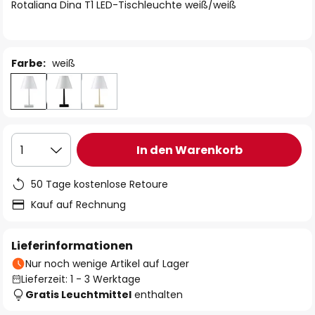
springen
Rotaliana Dina T1 LED-Tischleuchte weiß/weiß
Farbe:
weiß
In den Warenkorb
1
50 Tage kostenlose Retoure
Kauf auf Rechnung
Lieferinformationen
Nur noch wenige Artikel auf Lager
Lieferzeit: 1 - 3 Werktage
Gratis Leuchtmittel
enthalten