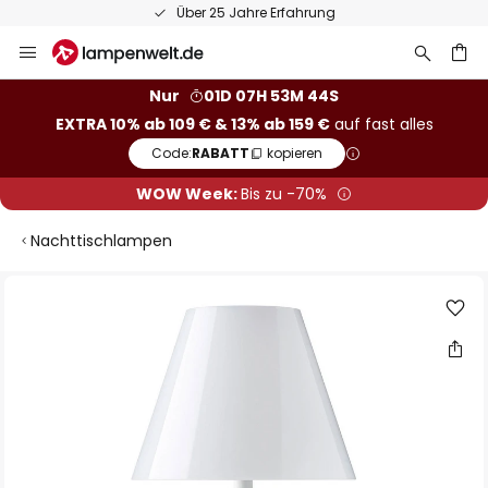
Über 25 Jahre Erfahrung
Zum
Inhalt
springen
he
Nur
01D 07H 53M 43S
EXTRA 10% ab 109 € & 13% ab 159 €
auf fast alles
Code:
RABATT
kopieren
WOW Week:
Bis zu -70%
Nachttischlampen
Zum
Ende
der
Bildgalerie
springen