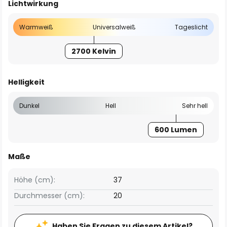
Lichtwirkung
Warmweiß
Universalweiß
Tageslicht
2700 Kelvin
Helligkeit
Dunkel
Hell
Sehr hell
600 Lumen
Maße
Höhe (cm):
37
Durchmesser (cm):
20
Haben Sie Fragen zu diesem Artikel?