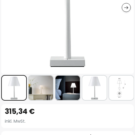
Zum
315,34 €
Anfang
der
inkl. MwSt.
Bildgalerie