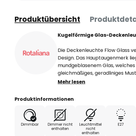
Produktübersicht
Produktdeta
Kugelförmige Glas-Deckenleu
Die Deckenleuchte Flow Glass ver
Design. Das Hauptaugenmerk lieg
mundgeblasenem Glas, welches fe
gleichmäßiges, geradliniges Must
Deckenlampe sorgt für eine blen
Mehr lesen
Beleuchtung und mit einem ent
Leuchtmittel kann mittels warmw
Produktinformationen
gemütliche Stimmung noch weite
Rotaliana stellt seit 1989 als itali
Dimmbar
Dimmer nicht
Leuchtmittel
E27
Designerleuchten her und begei
enthalten
nicht
enthalten
Innovationen, legt gleichzeitig a