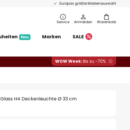
Europas größte Markenauswahl
Service
Anmelden
Warenkorb
uheiten
Marken
SALE
Neu
WOW Week:
Bis zu -70%
w Glass H4 Deckenleuchte Ø 33 cm