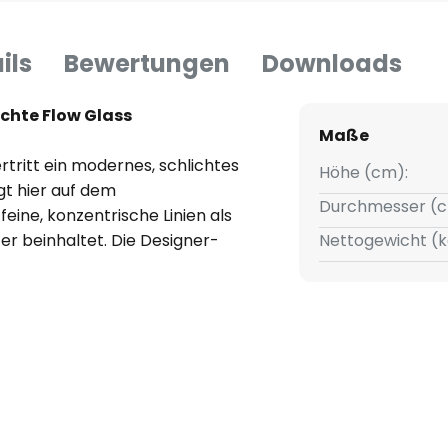
ils
Bewertungen
Downloads
chte Flow Glass
Maße
tritt ein modernes, schlichtes
Höhe (cm):
t hier auf dem
Durchmesser (c
ine, konzentrische Linien als
er beinhaltet. Die Designer-
Nettogewicht (k
dfreie, gleichmäßige
sprechend gewählten
eißer Lichtfarbe die
r verstärkt werden.
enischer Hersteller
stert durch modere
ber auch viel Wert auf