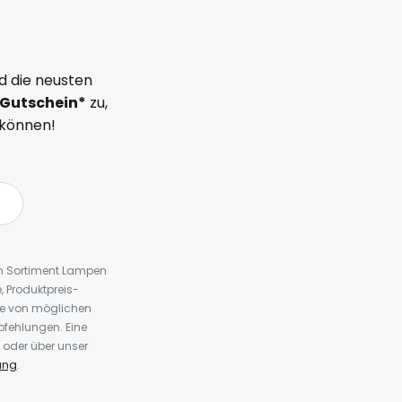
d die neusten
Gutschein*
zu,
 können!
em Sortiment Lampen
 Produktpreis-
te von möglichen
fehlungen. Eine
 oder über unser
ung
.