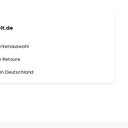
lt.de
arkenauswahl
e Retoure
1 in Deutschland