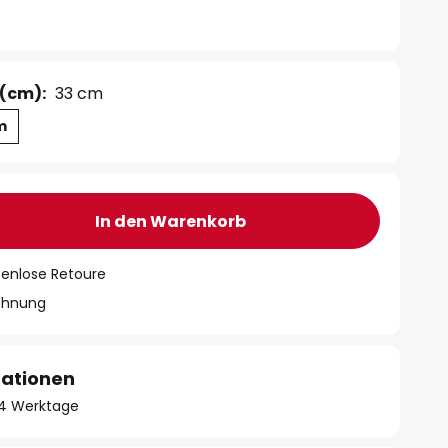
(cm):
33 cm
m
In den Warenkorb
tenlose Retoure
chnung
mationen
- 4 Werktage