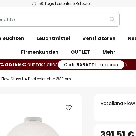
50 Tage kostenlose Retoure
Suche
leuchten
Leuchtmittel
Ventilatoren
Ne
Firmenkunden
OUTLET
Mehr
% ab 159 €
auf fast alles
Code:
RABATT
kopieren
 Flow Glass H4 Deckenleuchte Ø 33 cm
Rotaliana Flo
391,51 €