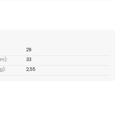
29
m):
33
g):
2,55