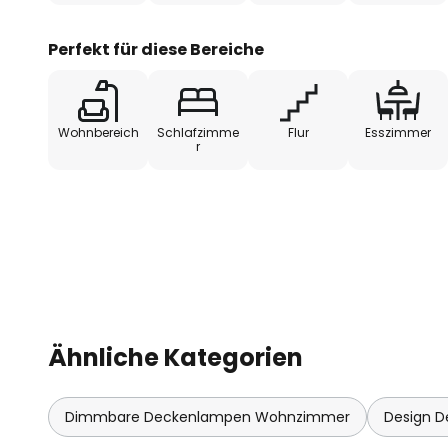
Nachhaltigkeit, was nicht zuletzt
Glass exzellent unter Beweis ste
Perfekt für diese Bereiche
von dem Designer-Team Dante D
entwickelt, welche am Sortimen
beteiligt sind und mit Abstand d
Wohnbereich
Schlafzimme
Flur
Esszimmer
italienischen Herstellers kreiert 
r
Ähnliche Kategorien
Dimmbare Deckenlampen Wohnzimmer
Design 