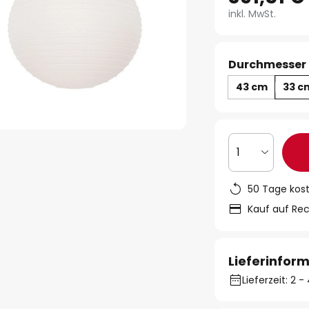
inkl. MwSt.
Durchmesser 
43 cm
33 c
1
50 Tage kos
Kauf auf Re
Lieferinfor
Lieferzeit: 2 