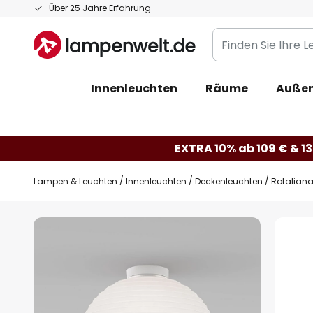
Zum
Über 25 Jahre Erfahrung
Inhalt
Finden
springen
Sie
Ihre
Innenleuchten
Räume
Außen
Leuchte...
EXTRA 10% ab 109 € & 13
Lampen & Leuchten
Innenleuchten
Deckenleuchten
Rotaliana
Zum
Ende
der
Bildgalerie
springen