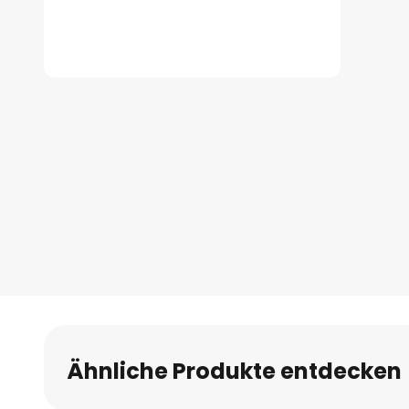
Zum
Anfang
der
Bildgalerie
springen
Ähnliche Produkte entdecken