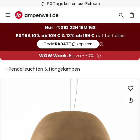
50 Tage kostenlose Retoure
Zum
Inhalt
springen
he
Nur
01D 22H 18M 15S
EXTRA 10% ab 109 € & 13% ab 159 €
auf fast alles
Code:
RABATT
kopieren
WOW Week:
Bis zu -70%
Pendelleuchten & Hängelampen
Zum
Ende
der
Bildgalerie
springen