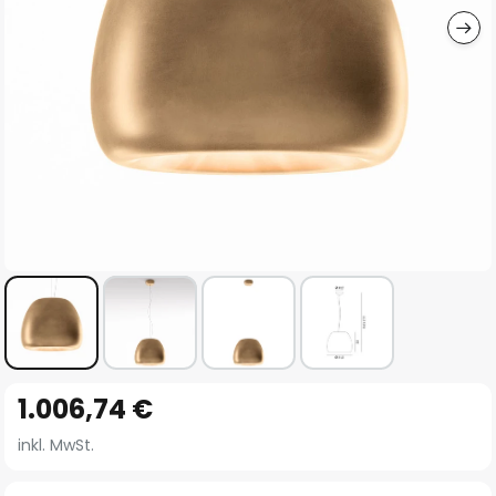
Zum
1.006,74 €
Anfang
der
inkl. MwSt.
Bildgalerie