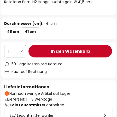
springen
Rotaliana Pomi H2 Hängeleuchte gold Ø 41,5 cm
Durchmesser (cm):
41 cm
48 cm
41 cm
In den Warenkorb
1
50 Tage kostenlose Retoure
Kauf auf Rechnung
Lieferinformationen
Nur noch wenige Artikel auf Lager
Lieferzeit: 1 - 3 Werktage
Kein Leuchtmittel
enthalten
E27 Leuchtmittel wählen