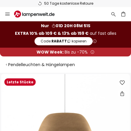
50 Tage kostenlose Retoure
Zum
Inhalt
springen
he
Nur
01D 20H 08M 50S
EXTRA 10% ab 109 € & 13% ab 159 €
auf fast alles
Code:
RABATT
kopieren
WOW Week:
Bis zu -70%
Pendelleuchten & Hängelampen
Zum
Letzte Stücke
Ende
der
Bildgalerie
springen