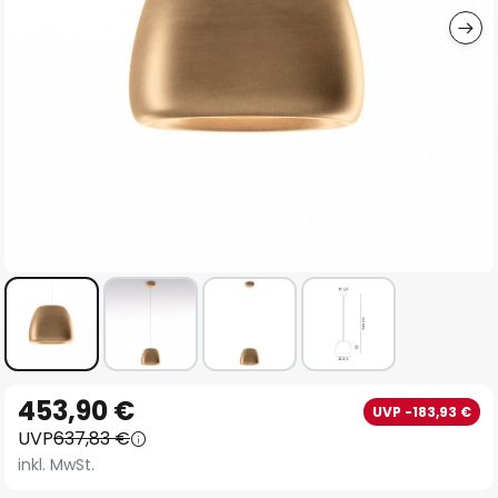
Zum
453,90 €
UVP -183,93 €
Anfang
UVP
637,83 €
der
inkl. MwSt.
Bildgalerie