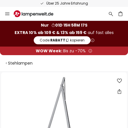
Über 25 Jahre Erfahrung
Zum
Inhalt
springen
he
Nur
01D 15H 58M 16S
EXTRA 10% ab 109 € & 13% ab 159 €
auf fast alles
Code:
RABATT
kopieren
WOW Week:
Bis zu -70%
Stehlampen
Zum
Ende
der
Bildgalerie
springen