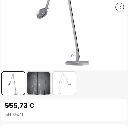
Zum
555,73 €
Anfang
der
inkl. MwSt.
Bildgalerie