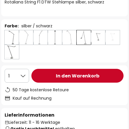
springen
Rotaliana String F1 DTW Stehlampe silber, schwarz
Farbe:
silber / schwarz
In den Warenkorb
1
50 Tage kostenlose Retoure
Kauf auf Rechnung
Lieferinformationen
Lieferzeit: 11 - 16 Werktage
Gratis Leuchtmittel
enthalten