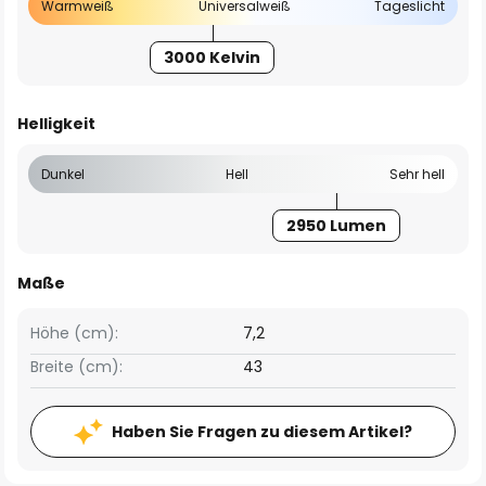
Warmweiß
Universalweiß
Tageslicht
3000 Kelvin
Helligkeit
Dunkel
Hell
Sehr hell
2950 Lumen
Maße
Höhe (cm):
7,2
Breite (cm):
43
Haben Sie Fragen zu diesem Artikel?