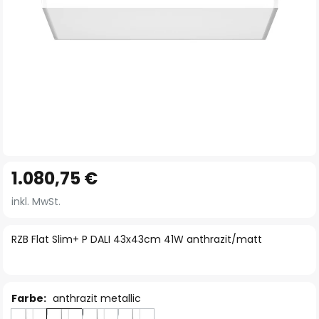
Zum
1.080,75 €
Anfang
der
inkl. MwSt.
Bildgalerie
springen
RZB Flat Slim+ P DALI 43x43cm 41W anthrazit/matt
Farbe:
anthrazit metallic