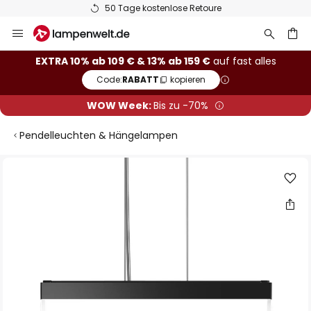
50 Tage kostenlose Retoure
Zum
Inhalt
springen
he
EXTRA 10% ab 109 € & 13% ab 159 €
auf fast alles
Code:
RABATT
kopieren
WOW Week:
Bis zu -70%
Pendelleuchten & Hängelampen
Zum
Ende
der
Bildgalerie
springen