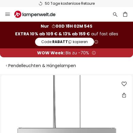
50 Tage kostenlose Retoure
Zum
Inhalt
springen
he
Nur
00D 18H 02M 54S
EXTRA 10% ab 109 € & 13% ab 159 €
auf fast alles
Code:
RABATT
kopieren
WOW Week:
Bis zu -70%
Pendelleuchten & Hängelampen
Zum
Ende
der
Bildgalerie
springen