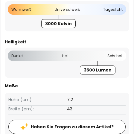
Warmweiß
Universalweiß
Tageslicht
3000 Kelvin
Helligkeit
Dunkel
Hell
Sehr hell
3500 Lumen
Maße
Höhe (cm):
7,2
Breite (cm):
43
Haben Sie Fragen zu diesem Artikel?