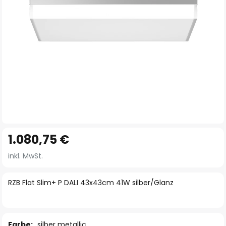
Zum
1.080,75 €
Anfang
der
inkl. MwSt.
Bildgalerie
springen
RZB Flat Slim+ P DALI 43x43cm 41W silber/Glanz
Farbe:
silber metallic