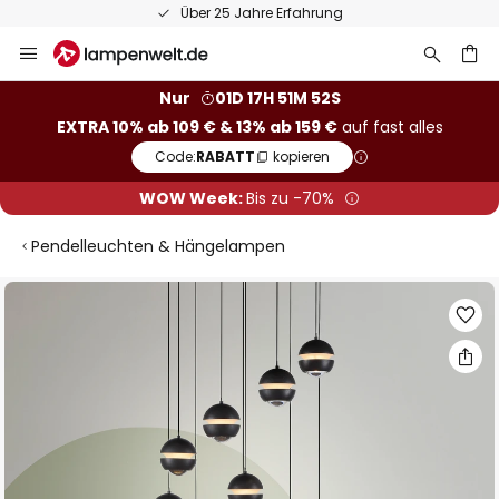
Über 25 Jahre Erfahrung
Zum
Inhalt
springen
he
Nur
01D 17H 51M 51S
EXTRA 10% ab 109 € & 13% ab 159 €
auf fast alles
Code:
RABATT
kopieren
WOW Week:
Bis zu -70%
Pendelleuchten & Hängelampen
Zum
Ende
der
Bildgalerie
springen