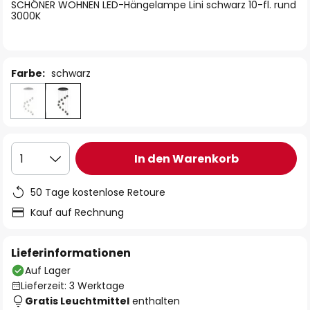
springen
SCHÖNER WOHNEN LED-Hängelampe Lini schwarz 10-fl. rund
3000K
Farbe:
schwarz
In den Warenkorb
1
50 Tage kostenlose Retoure
Kauf auf Rechnung
Lieferinformationen
Auf Lager
Lieferzeit: 3 Werktage
Gratis Leuchtmittel
enthalten