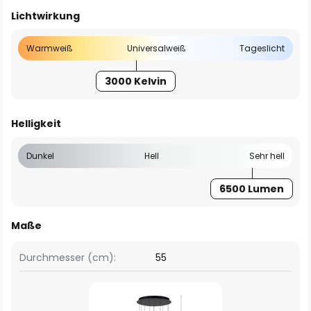
Lichtwirkung
Warmweiß
Universalweiß
Tageslicht
3000 Kelvin
Helligkeit
Dunkel
Hell
Sehr hell
6500 Lumen
Maße
Durchmesser (cm):
55