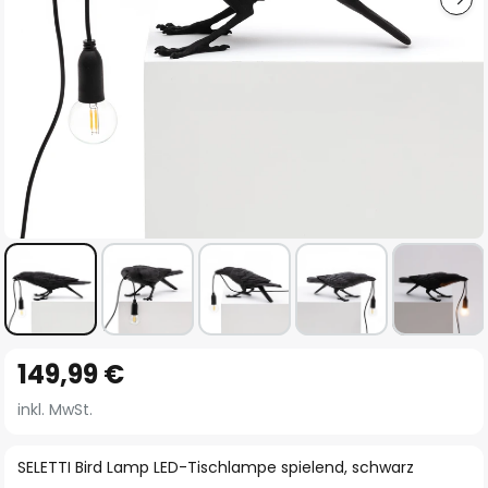
Zum
149,99 €
Anfang
der
inkl. MwSt.
Bildgalerie
springen
SELETTI Bird Lamp LED-Tischlampe spielend, schwarz