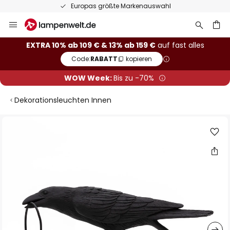
Europas größte Markenauswahl
Zum
Inhalt
springen
he
EXTRA 10% ab 109 € & 13% ab 159 €
auf fast alles
Code:
RABATT
kopieren
WOW Week:
Bis zu -70%
Dekorationsleuchten Innen
Zum
Ende
der
Bildgalerie
springen