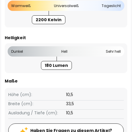
Warmweiß
Universalweiß
Tageslicht
2200 Kelvin
Helligkeit
Dunkel
Hell
Sehr hell
180 Lumen
Maße
Höhe (cm):
10,5
Breite (cm):
33,5
Ausladung / Tiefe (cm):
10,5
Haben Sie Fragen zu diesem Artikel?