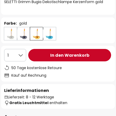
springen
SELETTI Grimm Bugia Dekotischlampe Kerzenform gold
Farbe:
gold
In den Warenkorb
1
50 Tage kostenlose Retoure
Kauf auf Rechnung
Lieferinformationen
Lieferzeit: 8 - 12 Werktage
Gratis Leuchtmittel
enthalten