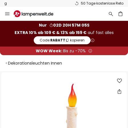
50 Tage kostenlose Retoure
Zum
Inhalt
springen
he
Nur
02D 20H 57M 05S
EXTRA 10% ab 109 € & 13% ab 159 €
auf fast alles
Code:
RABATT
kopieren
WOW Week:
Bis zu -70%
Dekorationsleuchten Innen
Zum
Ende
der
Bildgalerie
springen