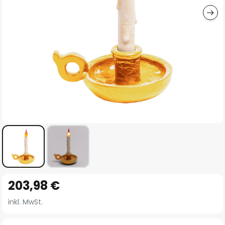
Zum
203,98 €
Anfang
der
inkl. MwSt.
Bildgalerie