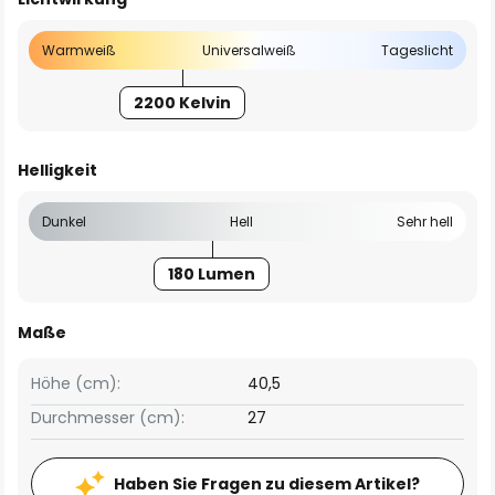
Warmweiß
Universalweiß
Tageslicht
2200 Kelvin
Helligkeit
Dunkel
Hell
Sehr hell
180 Lumen
Maße
Höhe (cm):
40,5
Durchmesser (cm):
27
Haben Sie Fragen zu diesem Artikel?