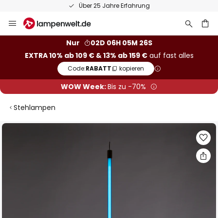
Über 25 Jahre Erfahrung
Zum
Inhalt
springen
he
Nur
02D 06H 05M 26S
EXTRA 10% ab 109 € & 13% ab 159 €
auf fast alles
Code:
RABATT
kopieren
WOW Week:
Bis zu -70%
Stehlampen
Zum
Ende
der
Bildgalerie
springen