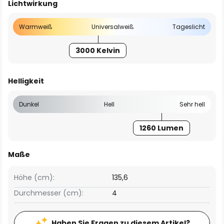
Lichtwirkung
Warmweiß
Universalweiß
Tageslicht
3000 Kelvin
Helligkeit
Dunkel
Hell
Sehr hell
1260 Lumen
Maße
Höhe (cm):
135,6
Durchmesser (cm):
4
Haben Sie Fragen zu diesem Artikel?