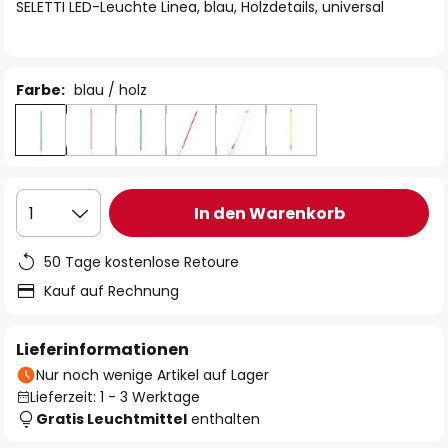
springen
SELETTI LED-Leuchte Linea, blau, Holzdetails, universal
Farbe:
blau / holz
In den Warenkorb
1
50 Tage kostenlose Retoure
Kauf auf Rechnung
Lieferinformationen
Nur noch wenige Artikel auf Lager
Lieferzeit: 1 - 3 Werktage
Gratis Leuchtmittel
enthalten