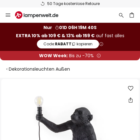
50 Tage kostenlose Retoure
Zum
Inhalt
springen
he
Nur
01D 06H 19M 39S
EXTRA 10% ab 109 € & 13% ab 159 €
auf fast alles
Code:
RABATT
kopieren
WOW Week:
Bis zu -70%
Dekorationsleuchten Außen
Zum
Ende
der
Bildgalerie
springen