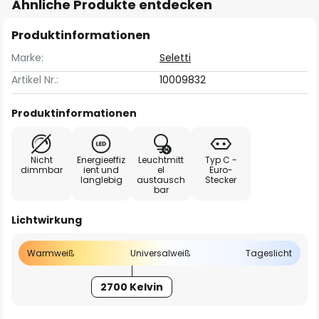
Ähnliche Produkte entdecken
Produktinformationen
Marke:
Seletti
Artikel Nr.:
10009832
Produktinformationen
Nicht
Energieeffiz
Leuchtmitt
Typ C -
dimmbar
ient und
el
Euro-
langlebig
austausch
Stecker
bar
Lichtwirkung
Warmweiß
Universalweiß
Tageslicht
2700 Kelvin