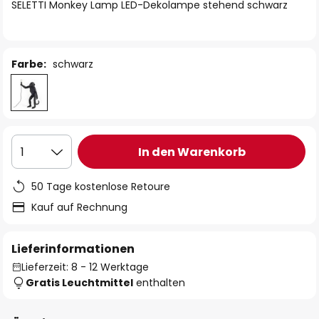
springen
SELETTI Monkey Lamp LED-Dekolampe stehend schwarz
Farbe:
schwarz
In den Warenkorb
1
50 Tage kostenlose Retoure
Kauf auf Rechnung
Lieferinformationen
Lieferzeit: 8 - 12 Werktage
Gratis Leuchtmittel
enthalten