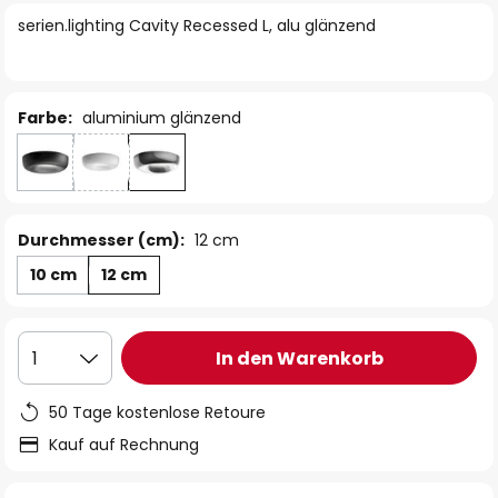
springen
serien.lighting Cavity Recessed L, alu glänzend
Farbe:
aluminium glänzend
Durchmesser (cm):
12 cm
10 cm
12 cm
In den Warenkorb
1
50 Tage kostenlose Retoure
Kauf auf Rechnung