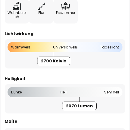
Wohnberei
Flur
Esszimmer
ch
Lichtwirkung
Warmweiß
Universalweiß
Tageslicht
2700 Kelvin
Helligkeit
Dunkel
Hell
Sehr hell
2070 Lumen
Maße