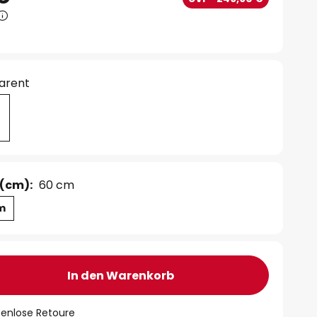
arent
(cm):
60 cm
m
In den Warenkorb
tenlose Retoure