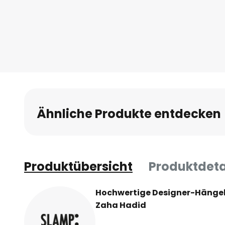
Anfang
der
Bildgalerie
springen
Ähnliche Produkte entdecken
Produktübersicht
Produktdeta
Hochwertige Designer-Hängel
Zaha Hadid