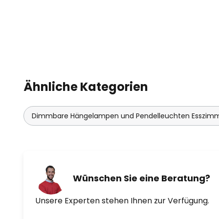
TIMES hat sie auf die Liste der “
dieser Welt” aufgenommen und vo
sie 2012 zur „Dame Commander of
Hadids Stil wurde von ihrem Ges
Schumacher als „Eleganz geordn
nahtloser Fluidität“ bezeichnet,
Systemen“ entsprechen würde.
Ähnliche Kategorien
Der italienische Leuchtenherstel
Roberto Ziliani gegründet und l
Dimmbare Hängelampen und Pendelleuchten Esszim
Nachhaltigkeit und die Entwicklu
Entsprechend entwickelte das 
Technopolymere. Diese Material
Effekte zu kreieren, die mit and
erscheinen. Die selbst entwickel
Wünschen Sie eine Beratung?
produzierten Leuchten bringen d
Unsere Experten stehen Ihnen zur Verfügung.
Geltung. Die neuartigen Stoffe si
und besonders umweltfreundlich.