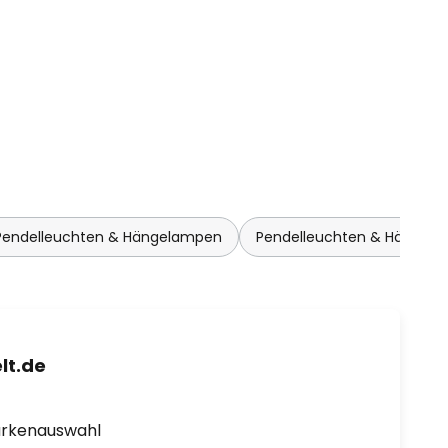
Pendelleuchten & Hängelampen
Pendelleuchten & Hängela
lt.de
arkenauswahl