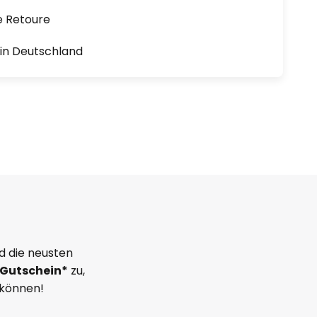
e Retoure
1 in Deutschland
d die neusten
Gutschein*
zu,
 können!