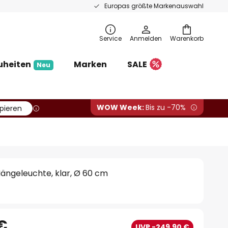
Europas größte Markenauswahl
Service
Anmelden
Warenkorb
uheiten
Marken
SALE
Neu
WOW Week:
Bis zu -70%
pieren
ängeleuchte, klar, Ø 60 cm
 €
UVP -249,90 €