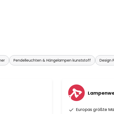
100 einflussreichsten Menschen
n Königin Elisabeth II wurde
 the British Empire“ ernannt.
chäftspartner Patrik
eter Komplexität und Eindruck
 was auch den „natürlichen
ler Slamp wurde 1992 von
egt besonders großen Wert auf
mer
Pendelleuchten & Hängelampen kunststoff
Design 
ng neuartiger Materialien.
Unternehmen die
ien erlauben es, Formen und
eren Materialien unmöglich
ten Kunststoffe und die daraus
Lampenwe
ie Stärken von Slamp zur
nd robust, dennoch sehr leicht
Europas größte M
 denn sie tragen zur