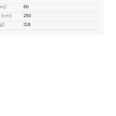
m):
60
 (cm):
250
g):
12,8