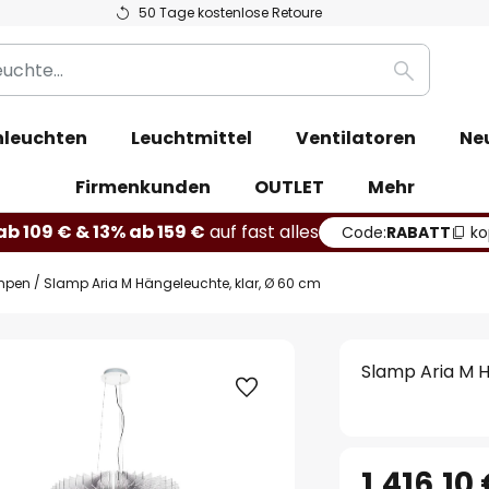
50 Tage kostenlose Retoure
Suche
leuchten
Leuchtmittel
Ventilatoren
Ne
Firmenkunden
OUTLET
Mehr
b 109 € & 13% ab 159 €
auf fast alles
Code:
RABATT
ko
mpen
Slamp Aria M Hängeleuchte, klar, Ø 60 cm
Slamp Aria M H
1.416,10