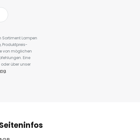
em Sortiment Lampen
 Produktpreis-
te von möglichen
fehlungen. Eine
 oder über unser
ung
.
Seiteninfos
AGB