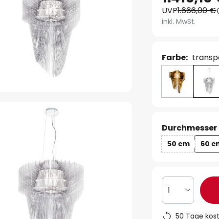
UVP
1.666,00 €
inkl. MwSt.
Farbe:
transp
Durchmesser 
50 cm
60 c
1
50 Tage kos