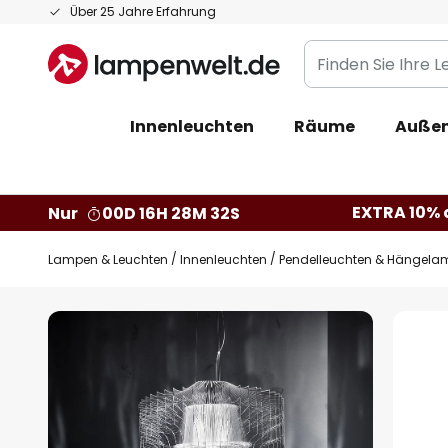
Zum
Über 25 Jahre Erfahrung
Inhalt
Finden
springen
Sie
Ihre
Innenleuchten
Räume
Außen
Leuchte...
EXTRA 10% a
Nur
00D 16H 28M 31S
Lampen & Leuchten
Innenleuchten
Pendelleuchten & Hängela
Zum
Ende
der
Bildgalerie
springen