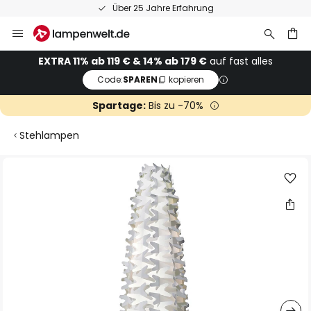
Über 25 Jahre Erfahrung
Zum
Inhalt
springen
he
EXTRA 11% ab 119 € & 14% ab 179 €
auf fast alles
Code:
SPAREN
kopieren
Spartage:
Bis zu -70%
Stehlampen
Zum
Ende
der
Bildgalerie
springen