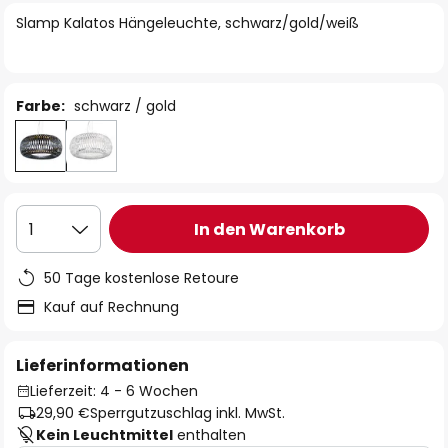
springen
Slamp Kalatos Hängeleuchte, schwarz/gold/weiß
Farbe:
schwarz / gold
In den Warenkorb
1
50 Tage kostenlose Retoure
Kauf auf Rechnung
Lieferinformationen
Lieferzeit: 4 - 6 Wochen
29,90 €
Sperrgutzuschlag inkl. MwSt.
Kein Leuchtmittel
enthalten