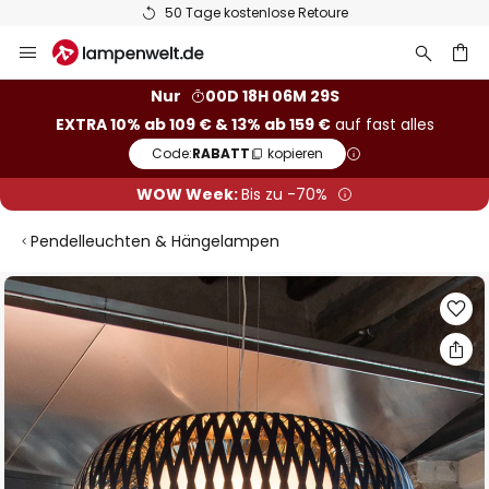
50 Tage kostenlose Retoure
Zum
Inhalt
springen
he
Nur
00D 18H 06M 28S
EXTRA 10% ab 109 € & 13% ab 159 €
auf fast alles
Code:
RABATT
kopieren
WOW Week:
Bis zu -70%
Pendelleuchten & Hängelampen
Zum
Ende
der
Bildgalerie
springen