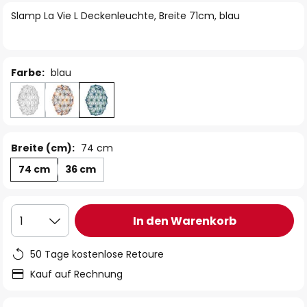
springen
Slamp La Vie L Deckenleuchte, Breite 71cm, blau
Farbe:
blau
Breite (cm):
74 cm
74 cm
36 cm
In den Warenkorb
1
50 Tage kostenlose Retoure
Kauf auf Rechnung