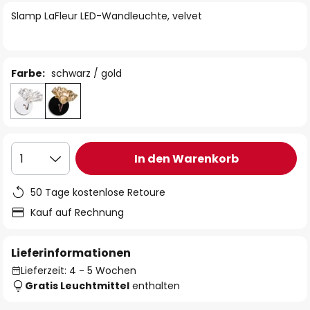
springen
Slamp LaFleur LED-Wandleuchte, velvet
Farbe:
schwarz / gold
In den Warenkorb
1
50 Tage kostenlose Retoure
Kauf auf Rechnung
Lieferinformationen
Lieferzeit: 4 - 5 Wochen
Gratis Leuchtmittel
enthalten