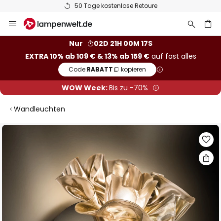
50 Tage kostenlose Retoure
Zum
Inhalt
springen
he
Nur
02D 21H 00M 16S
EXTRA 10% ab 109 € & 13% ab 159 €
auf fast alles
Code:
RABATT
kopieren
WOW Week:
Bis zu -70%
Wandleuchten
Zum
Ende
der
Bildgalerie
springen