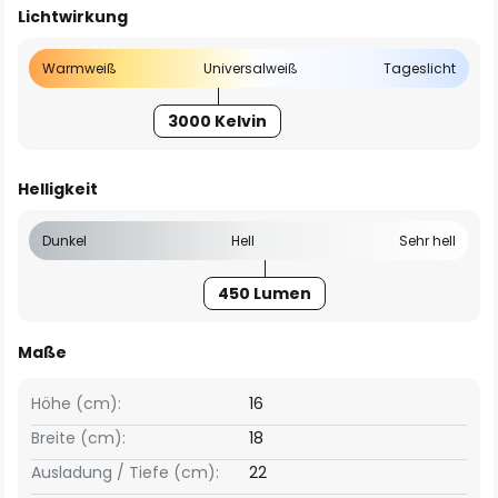
Lichtwirkung
Warmweiß
Universalweiß
Tageslicht
3000 Kelvin
Helligkeit
Dunkel
Hell
Sehr hell
450 Lumen
Maße
Höhe (cm):
16
Breite (cm):
18
Ausladung / Tiefe (cm):
22