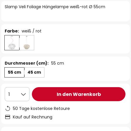
springen
Slamp Veli Foliage Hängelampe weiß-rot Ø 55cm
Farbe:
weiß / rot
Durchmesser (cm):
55 cm
55 cm
45 cm
In den Warenkorb
1
50 Tage kostenlose Retoure
Kauf auf Rechnung