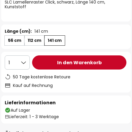
springen
SLC Lamellenraster Click, schwarz, Länge 140 cm,
Kunststoff
Länge (cm):
141 cm
56 cm
112 cm
141 cm
In den Warenkorb
1
50 Tage kostenlose Retoure
Kauf auf Rechnung
Lieferinformationen
Auf Lager
Lieferzeit: 1 - 3 Werktage