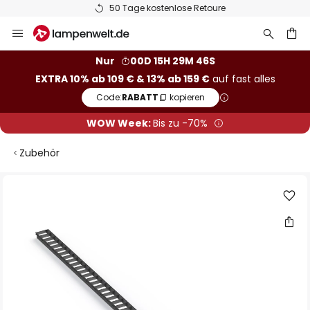
50 Tage kostenlose Retoure
Zum
Inhalt
springen
he
Nur
00D 15H 29M 46S
EXTRA 10% ab 109 € & 13% ab 159 €
auf fast alles
Code:
RABATT
kopieren
WOW Week:
Bis zu -70%
Zubehör
Zum
Ende
der
Bildgalerie
springen