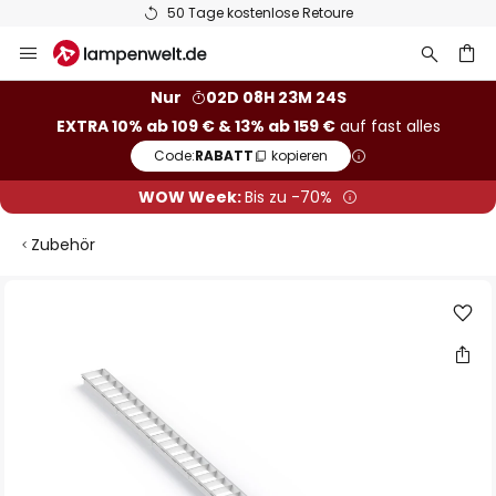
50 Tage kostenlose Retoure
Zum
Inhalt
springen
he
Nur
02D 08H 23M 24S
EXTRA 10% ab 109 € & 13% ab 159 €
auf fast alles
Code:
RABATT
kopieren
WOW Week:
Bis zu -70%
Zubehör
Zum
Ende
der
Bildgalerie
springen