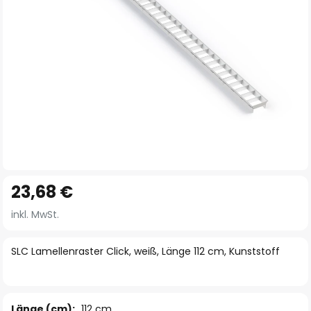
Zum
23,68 €
Anfang
der
inkl. MwSt.
Bildgalerie
springen
SLC Lamellenraster Click, weiß, Länge 112 cm, Kunststoff
Länge (cm):
112 cm