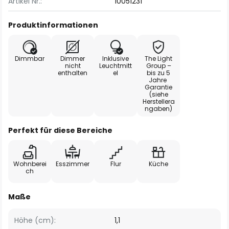
Artikel Nr.:
10051231
Produktinformationen
Dimmbar
Dimmer
Inklusive
The Light
nicht
Leuchtmitt
Group –
enthalten
el
bis zu 5
Jahre
Garantie
(siehe
Herstellera
ngaben)
Perfekt für diese Bereiche
Wohnberei
Esszimmer
Flur
Küche
ch
Maße
Höhe (cm):
1,1