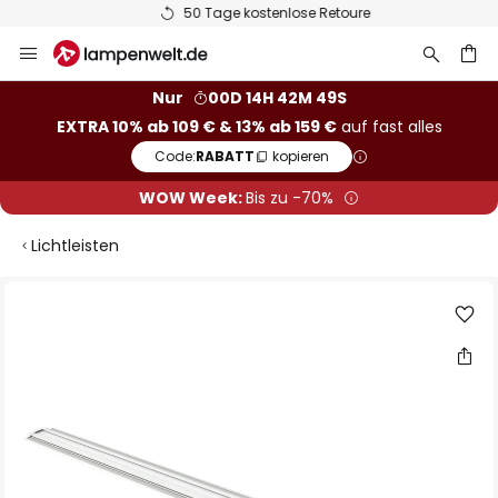
50 Tage kostenlose Retoure
Zum
Inhalt
springen
he
Nur
00D 14H 42M 49S
EXTRA 10% ab 109 € & 13% ab 159 €
auf fast alles
Code:
RABATT
kopieren
WOW Week:
Bis zu -70%
Lichtleisten
Zum
Ende
der
Bildgalerie
springen