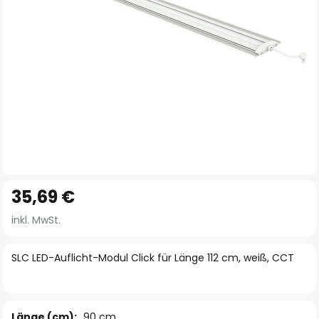
Zum
35,69 €
Anfang
der
inkl. MwSt.
Bildgalerie
springen
SLC LED-Auflicht-Modul Click für Länge 112 cm, weiß, CCT
Länge (cm):
90 cm