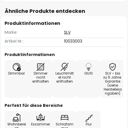
Ähnliche Produkte entdecken
Produktinformationen
Marke:
SLV
Artikel Nr.:
10033003
Produktinformationen
Dimmbar
Dimmer
Leuchtmitt
GU10
SLV – bis
nicht
el nicht
zu 5 Jahre
enthalten
enthalten
Garantie
(siehe
Herstellera
ngaben)
Perfekt für diese Bereiche
Wohnberei
Esszimmer
Schlafzim
Flur