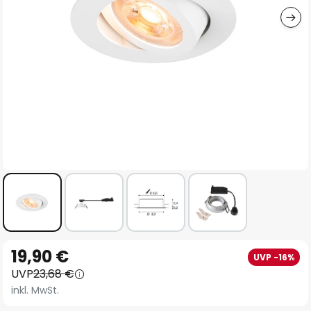
Zum
19,90 €
UVP -16%
Anfang
UVP
23,68 €
der
inkl. MwSt.
Bildgalerie