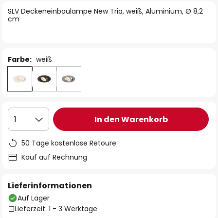
springen
SLV Deckeneinbaulampe New Tria, weiß, Aluminium, Ø 8,2
cm
Farbe:
weiß
In den Warenkorb
1
50 Tage kostenlose Retoure
Kauf auf Rechnung
Lieferinformationen
Auf Lager
Lieferzeit: 1 - 3 Werktage