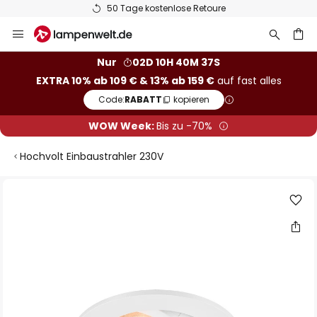
50 Tage kostenlose Retoure
Zum
Inhalt
springen
he
Nur
02D 10H 40M 36S
EXTRA 10% ab 109 € & 13% ab 159 €
auf fast alles
Code:
RABATT
kopieren
WOW Week:
Bis zu -70%
Hochvolt Einbaustrahler 230V
Zum
Ende
der
Bildgalerie
springen