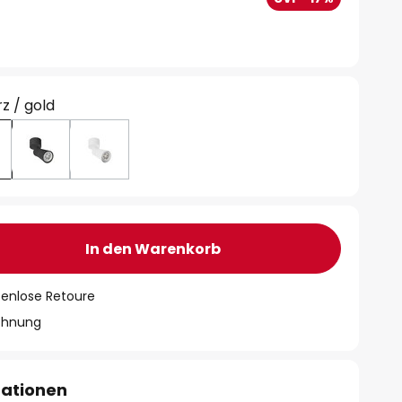
z / gold
In den Warenkorb
tenlose Retoure
chnung
mationen