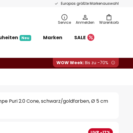
Europas größte Markenauswahl
Service
Anmelden
Warenkorb
uheiten
Marken
SALE
Neu
WOW Week:
Bis zu -70%
pe Puri 2.0 Cone, schwarz/goldfarben, Ø 5 cm
UVP -17%