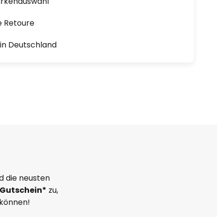
arkenauswahl
e Retoure
1 in Deutschland
d die neusten
Gutschein*
zu,
 können!