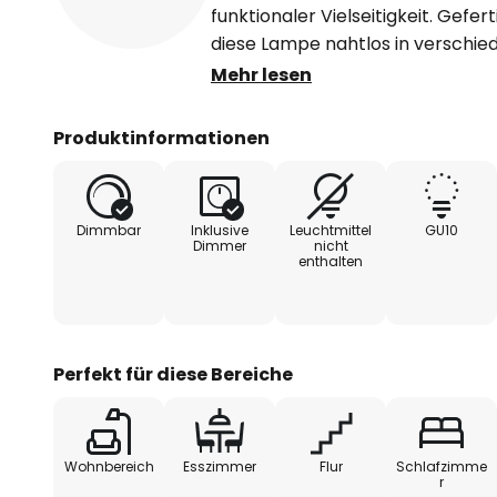
funktionaler Vielseitigkeit. Gefer
diese Lampe nahtlos in verschiede
einem Durchmesser von 5 cm bie
Mehr lesen
dennoch wirkungsvolle Beleucht
Esszimmer sowie Flurbereiche un
Produktinformationen
Linienführung und das zeitgemä
stilvollen Element in jedem Raum
Dimmbar
Inklusive
Leuchtmittel
GU10
- extern dimmbar
Dimmer
nicht
enthalten
Perfekt für diese Bereiche
Wohnbereich
Esszimmer
Flur
Schlafzimme
r