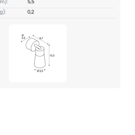
m):
5,5
g):
0,2