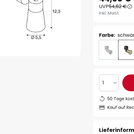
UVP
54,62 €
inkl. MwSt.
Farbe:
schwar
1
50 Tage kos
Kauf auf Re
Lieferinfor