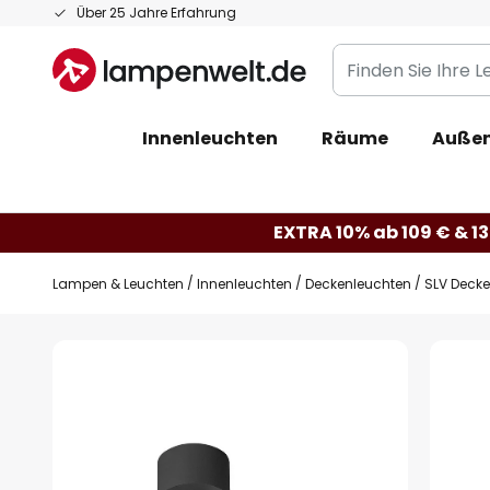
Zum
Über 25 Jahre Erfahrung
Inhalt
Finden
springen
Sie
Ihre
Innenleuchten
Räume
Außen
Leuchte...
EXTRA 10% ab 109 € & 13
Lampen & Leuchten
Innenleuchten
Deckenleuchten
SLV Decke
Zum
Ende
der
Bildgalerie
springen