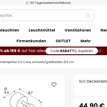
50 Tage kostenlose Retoure
Suche
leuchten
Leuchtmittel
Ventilatoren
Ne
Firmenkunden
OUTLET
Mehr
% ab 159 €
auf fast alles
Code:
RABATT
kopieren
nlampe Puri 2.0 Cone, schwarz/goldfarben, Ø 5 cm
SLV Deckenlam
44,90 €