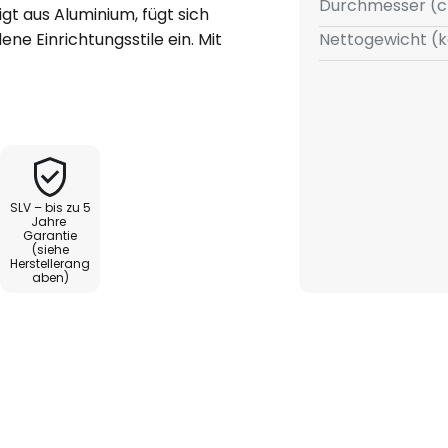
Durchmesser (c
tigt aus Aluminium, fügt sich
ne Einrichtungsstile ein. Mit
Nettogewicht (k
tet sie eine kompakte und
ungslösung für Wohn- und
d Schlafzimmer. Die klare
ße Design machen sie zu einem
.
SLV – bis zu 5
Jahre
Garantie
(siehe
Herstellerang
aben)