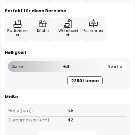
Perfekt für diese Bereiche
Badezimm
Küche
Wohnberei
Esszimmer
er
ch
Helligkeit
Dunkel
Hell
Sehr hell
2260 Lumen
Maße
Höhe (cm):
5,8
Durchmesser (cm):
42