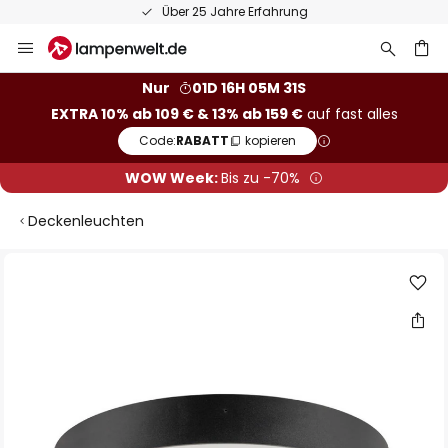
Über 25 Jahre Erfahrung
Zum
Inhalt
springen
he
Nur
01D 16H 05M 30S
EXTRA 10% ab 109 € & 13% ab 159 €
auf fast alles
Code:
RABATT
kopieren
WOW Week:
Bis zu -70%
Deckenleuchten
Zum
Ende
der
Bildgalerie
springen