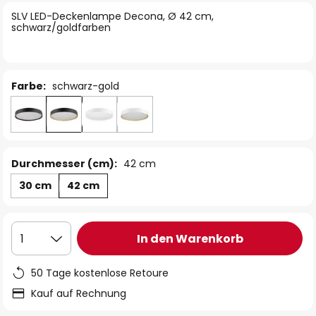
springen
SLV LED-Deckenlampe Decona, Ø 42 cm,
schwarz/goldfarben
Farbe:
schwarz-gold
Durchmesser (cm):
42 cm
30 cm
42 cm
In den Warenkorb
1
50 Tage kostenlose Retoure
Kauf auf Rechnung