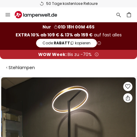
50 Tage kostenlose Retoure
Zum
Inhalt
springen
he
Nur
01D 18H 00M 45S
EXTRA 10% ab 109 € & 13% ab 159 €
auf fast alles
Code:
RABATT
kopieren
WOW Week:
Bis zu -70%
Stehlampen
Zum
Ende
der
Bildgalerie
springen