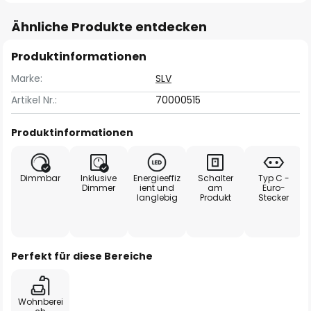
Ähnliche Produkte entdecken
Produktinformationen
Marke:
SLV
Artikel Nr.:
70000515
Produktinformationen
Dimmbar
Inklusive
Energieeffiz
Schalter
Typ C -
Dimmer
ient und
am
Euro-
langlebig
Produkt
Stecker
Perfekt für diese Bereiche
Wohnberei