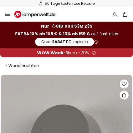
50 Tage kostenlose Retoure
Zum
Inhalt
springen
he
Nur
01D 00H 53M 22S
EXTRA 10% ab 109 € & 13% ab 159 €
auf fast alles
Code:
RABATT
kopieren
WOW Week:
Bis zu -70%
Wandleuchten
Zum
Ende
der
Bildgalerie
springen