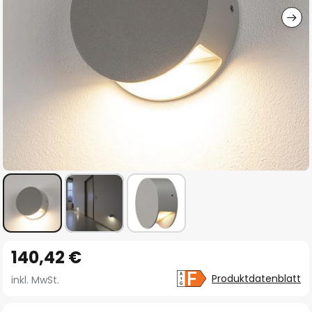
Zum
140,42 €
Anfang
der
Produktdatenblatt
inkl. MwSt.
Bildgalerie