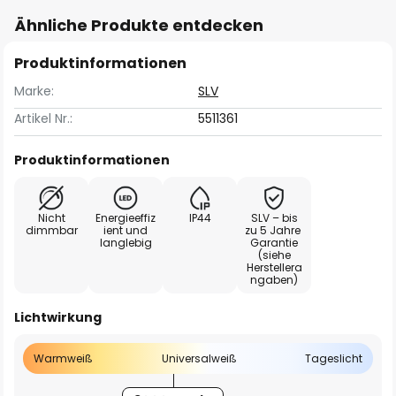
Ähnliche Produkte entdecken
Produktinformationen
Marke:
SLV
Artikel Nr.:
5511361
Produktinformationen
Nicht
Energieeffiz
IP44
SLV – bis
dimmbar
ient und
zu 5 Jahre
langlebig
Garantie
(siehe
Herstellera
ngaben)
Lichtwirkung
Warmweiß
Universalweiß
Tageslicht