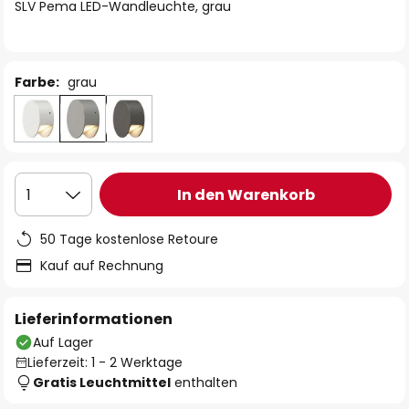
springen
SLV Pema LED-Wandleuchte, grau
Farbe:
grau
In den Warenkorb
1
50 Tage kostenlose Retoure
Kauf auf Rechnung
Lieferinformationen
Auf Lager
Lieferzeit: 1 - 2 Werktage
Gratis Leuchtmittel
enthalten