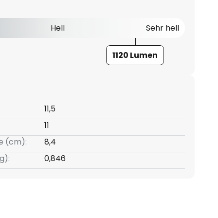
Hell
Sehr hell
1120 Lumen
11,5
11
e (cm):
8,4
g):
0,846