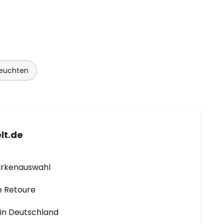
euchten
lt.de
arkenauswahl
e Retoure
1 in Deutschland