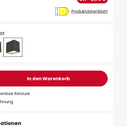
Produktdatenblatt
zit
In den Warenkorb
tenlose Retoure
chnung
mationen