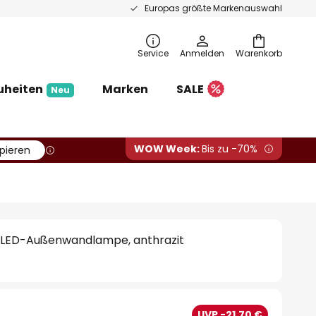
Europas größte Markenauswahl
Service
Anmelden
Warenkorb
uheiten
Marken
SALE
Neu
WOW Week:
Bis zu -70%
pieren
e LED-Außenwandlampe, anthrazit
UVP -21,70 €