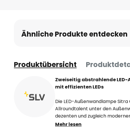
Anfang
der
Bildgalerie
springen
Ähnliche Produkte entdecken
Produktübersicht
Produktdeta
Zweiseitig abstrahlende LED
mit effizienten LEDs
Die LED-Außenwandlampe Sitra C
Allroundtalent unter den Außen
dezenten und zugleich modernen D
Außengestaltung harmonisch ein. 
Mehr lesen