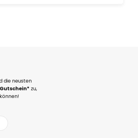
d die neusten
Gutschein*
zu,
 können!