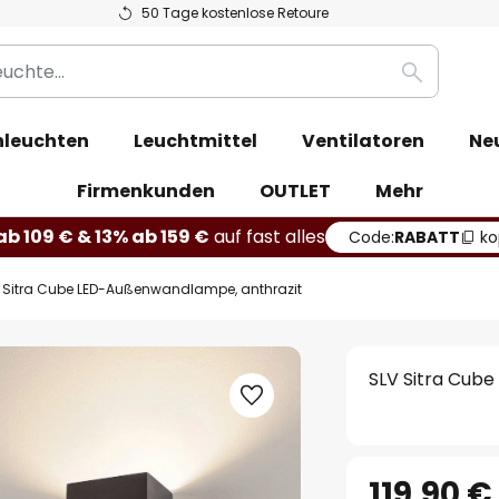
50 Tage kostenlose Retoure
Suche
leuchten
Leuchtmittel
Ventilatoren
Ne
Firmenkunden
OUTLET
Mehr
b 109 € & 13% ab 159 €
auf fast alles
Code:
RABATT
ko
 Sitra Cube LED-Außenwandlampe, anthrazit
SLV Sitra Cub
119,90 €