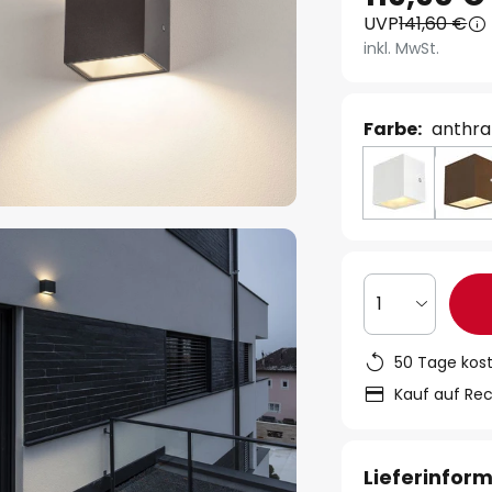
UVP
141,60 €
inkl. MwSt.
Farbe:
anthra
1
50 Tage kos
Kauf auf Re
Lieferinfor