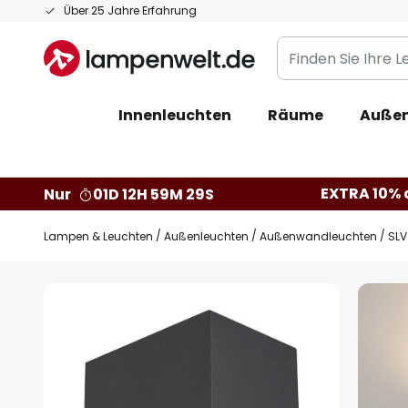
Zum
Über 25 Jahre Erfahrung
Inhalt
Finden
springen
Sie
Ihre
Innenleuchten
Räume
Außen
Leuchte...
EXTRA 10% a
Nur
01D 12H 59M 28S
Lampen & Leuchten
Außenleuchten
Außenwandleuchten
SLV
Zum
Ende
der
Bildgalerie
springen