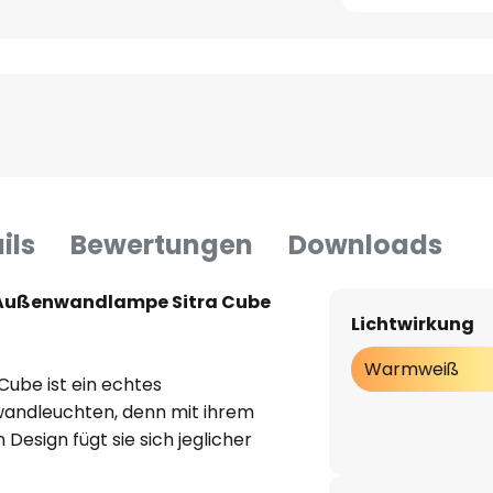
ils
Bewertungen
Downloads
-Außenwandlampe Sitra Cube
Lichtwirkung
Warmweiß
ube ist ein echtes
wandleuchten, denn mit ihrem
esign fügt sie sich jeglicher
Dafür sorgt nicht zuletzt der