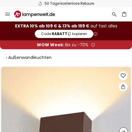
50 Tage kostenlose Retoure
Zum
Inhalt
springen
he
EXTRA 10% ab 109 € & 13% ab 159 €
auf fast alles
Code:
RABATT
kopieren
WOW Week:
Bis zu -70%
Außenwandleuchten
Zum
Ende
der
Bildgalerie
springen