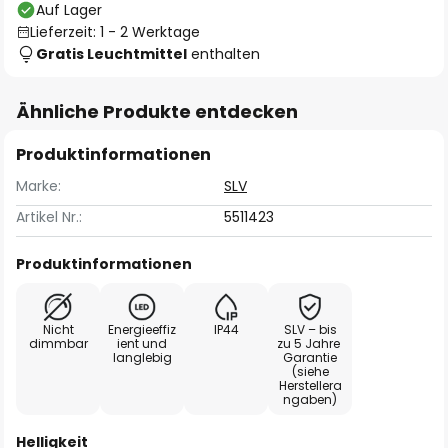
Auf Lager
Lieferzeit: 1 - 2 Werktage
Gratis Leuchtmittel
enthalten
Ähnliche Produkte entdecken
Produktinformationen
Marke:
SLV
Artikel Nr.:
5511423
Produktinformationen
Nicht
Energieeffiz
IP44
SLV – bis
dimmbar
ient und
zu 5 Jahre
langlebig
Garantie
(siehe
Herstellera
ngaben)
Helligkeit