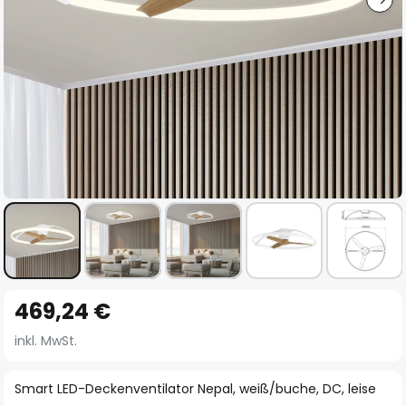
Zum
469,24 €
Anfang
der
inkl. MwSt.
Bildgalerie
springen
Smart LED-Deckenventilator Nepal, weiß/buche, DC, leise