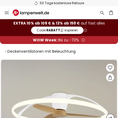
50 Tage kostenlose Retoure
Zum
Inhalt
springen
he
EXTRA 10% ab 109 € & 13% ab 159 €
auf fast alles
Code:
RABATT
kopieren
WOW Week:
Bis zu -70%
Deckenventilatoren mit Beleuchtung
Zum
Ende
der
Bildgalerie
springen