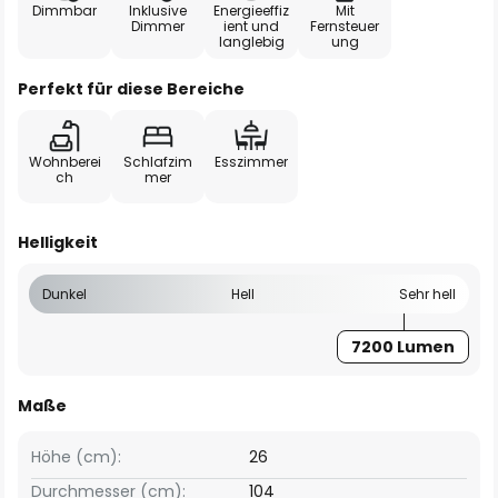
Dimmbar
Inklusive
Energieeffiz
Mit
Dimmer
ient und
Fernsteuer
langlebig
ung
Perfekt für diese Bereiche
Wohnberei
Schlafzim
Esszimmer
ch
mer
Helligkeit
Dunkel
Hell
Sehr hell
7200 Lumen
Maße
Höhe (cm):
26
Durchmesser (cm):
104