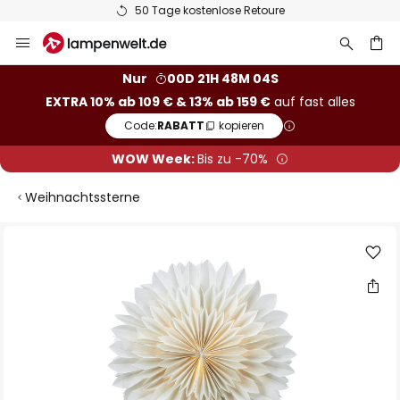
50 Tage kostenlose Retoure
Zum
Inhalt
springen
he
Nur
00D 21H 48M 04S
EXTRA 10% ab 109 € & 13% ab 159 €
auf fast alles
Code:
RABATT
kopieren
WOW Week:
Bis zu -70%
Weihnachtssterne
Zum
Ende
der
Bildgalerie
springen