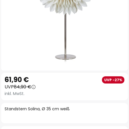
Zum
61,90 €
UVP -27%
Anfang
UVP
84,90 €
der
inkl. MwSt.
Bildgalerie
springen
Standstern Solina, Ø 35 cm weiß