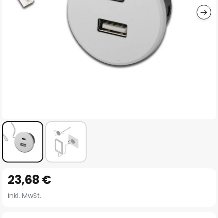
Zum
23,68 €
Anfang
der
inkl. MwSt.
Bildgalerie