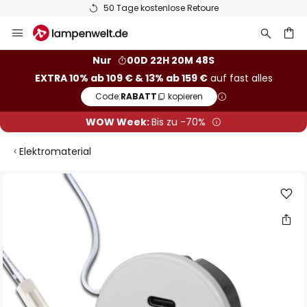
50 Tage kostenlose Retoure
Zum
Inhalt
springen
he
Nur
00D 22H 20M 47S
EXTRA 10% ab 109 € & 13% ab 159 €
auf fast alles
Code:
RABATT
kopieren
WOW Week:
Bis zu -70%
Elektromaterial
Zum
Ende
der
Bildgalerie
springen