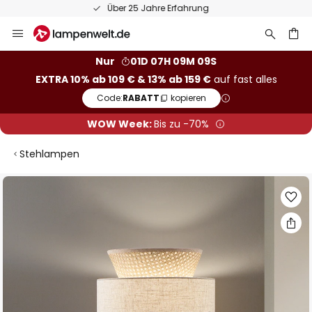
50 Tage kostenlose Retoure
Zum
Inhalt
springen
he
Nur
01D 07H 09M 09S
EXTRA 10% ab 109 € & 13% ab 159 €
auf fast alles
Code:
RABATT
kopieren
WOW Week:
Bis zu -70%
Stehlampen
Zum
Ende
der
Bildgalerie
springen