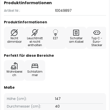
Produktinformationen
Artikel Nr.:
10049897
Produktinformationen
Nicht
Leuchtmitt
E27
Schalter
Typ C -
dimmbar
el nicht
am Kabel
Euro-
enthalten
Stecker
Perfekt für diese Bereiche
Wohnberei
Schlafzim
ch
mer
Maße
Höhe (cm):
147
Durchmesser (cm):
40