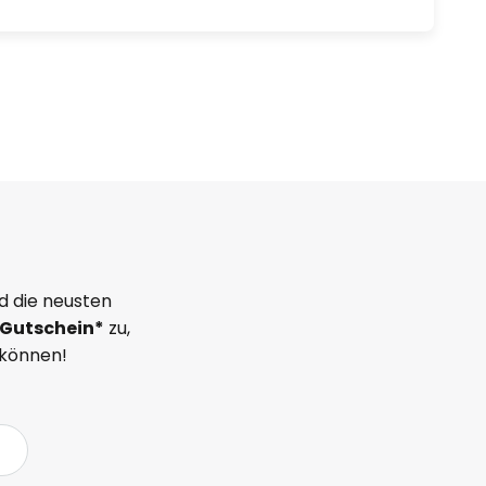
d die neusten
Gutschein*
zu,
 können!