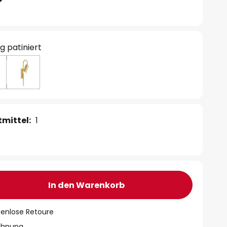
g patiniert
mittel:
1
In den Warenkorb
tenlose Retoure
chnung