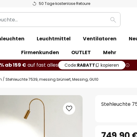
50 Tage kostenlose Retoure
Suche
leuchten
Leuchtmittel
Ventilatoren
Ne
Firmenkunden
OUTLET
Mehr
% ab 159 €
auf fast alles
Code:
RABATT
kopieren
n
Stehleuchte 7539, messing brüniert, Messing, GU10
Stehleuchte 75
749,90 