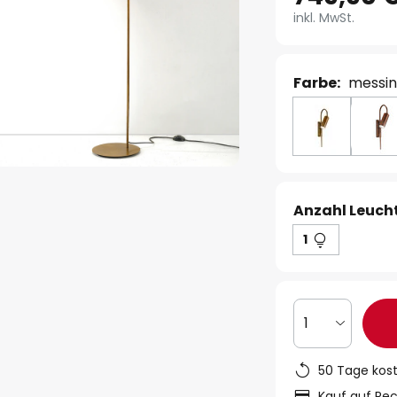
inkl. MwSt.
Farbe:
messin
Anzahl Leucht
1
1
50 Tage kos
Kauf auf Re