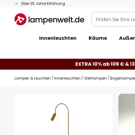
Zum
Über 25 Jahre Erfahrung
Inhalt
Finden
springen
Sie
Ihre
Innenleuchten
Räume
Außen
Leuchte...
EXTRA 10% ab 109 € & 13
Lampen & Leuchten
Innenleuchten
Stehlampen
Bogenlampe
Zum
Ende
der
Bildgalerie
springen