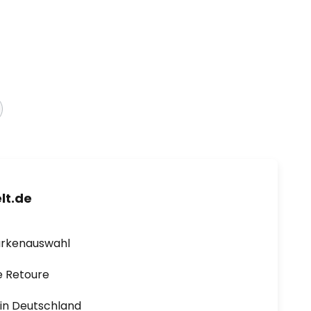
lt.de
arkenauswahl
e Retoure
1 in Deutschland