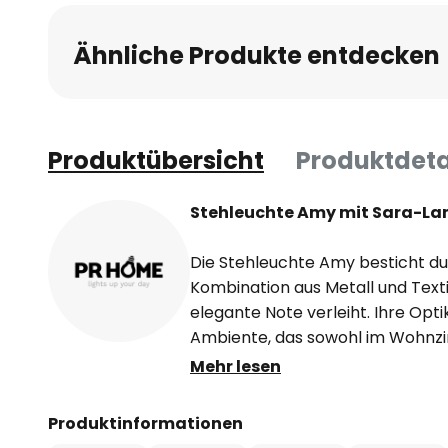
Ähnliche Produkte entdecken
Produktübersicht
Produktdeta
Stehleuchte Amy mit Sara-L
Die Stehleuchte Amy besticht d
Kombination aus Metall und Texti
elegante Note verleiht. Ihre Optik 
Ambiente, das sowohl im Wohnz
Schlafzimmer Akzente setzt. Mit 
Mehr lesen
Stehleuchte Amy Flexibilität bei 
sodass unterschiedliche Lichts
Produktinformationen
können. Über einen Schalter an 