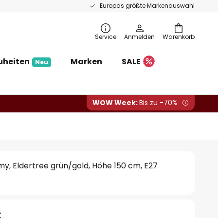
Europas größte Markenauswahl
Service
Anmelden
Warenkorb
uheiten
Marken
SALE
Neu
WOW Week:
Bis zu -70%
y, Eldertree grün/gold, Höhe 150 cm, E27
€