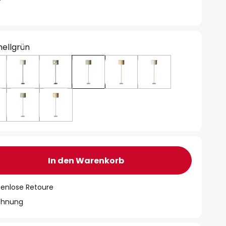
hellgrün
In den Warenkorb
tenlose Retoure
chnung