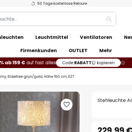
50 Tage kostenlose Retoure
Suche
leuchten
Leuchtmittel
Ventilatoren
Ne
Firmenkunden
OUTLET
Mehr
% ab 159 €
auf fast alles
Code:
RABATT
kopieren
my, Eldertree grün/gold, Höhe 150 cm, E27
Stehleuchte Am
229,99 