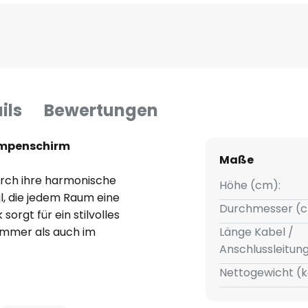
ils
Bewertungen
ampenschirm
Maße
urch ihre harmonische
Höhe (cm):
l, die jedem Raum eine
Durchmesser (c
sorgt für ein stilvolles
immer als auch im
Länge Kabel /
ihrer E27-Fassung bietet die
Anschlussleitun
der Wahl der Leuchtmittel,
Nettogewicht (k
timmungen erzeugt werden
der Lampe kann sie bedient