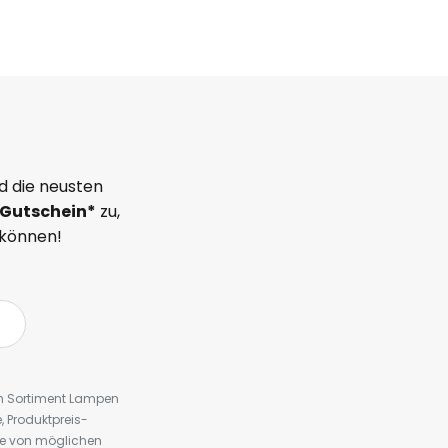
d die neusten
Gutschein*
zu,
 können!
em Sortiment Lampen
 Produktpreis-
te von möglichen