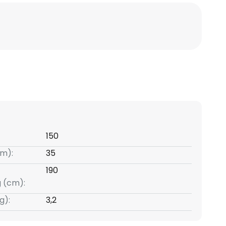
150
m):
35
190
g (cm):
g):
3,2