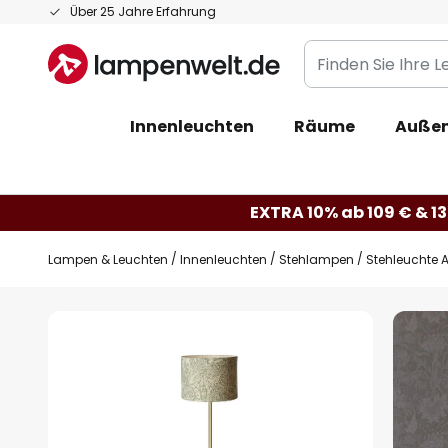
Zum
Über 25 Jahre Erfahrung
Inhalt
Finden
springen
Sie
Ihre
Innenleuchten
Räume
Außen
Leuchte...
EXTRA 10% ab 109 € & 13
Lampen & Leuchten
Innenleuchten
Stehlampen
Stehleuchte A
Zum
Ende
der
Bildgalerie
springen