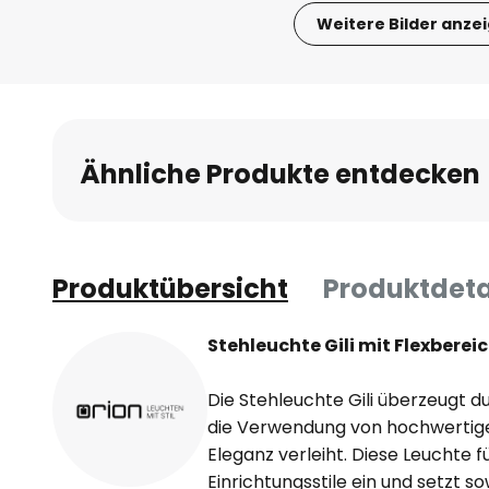
Weitere Bilder anze
Zum
Anfang
der
Bildgalerie
springen
Ähnliche Produkte entdecken
Produktübersicht
Produktdeta
Stehleuchte Gili mit Flexbere
Die Stehleuchte Gili überzeugt 
die Verwendung von hochwertigem
Eleganz verleiht. Diese Leuchte f
Einrichtungsstile ein und setzt