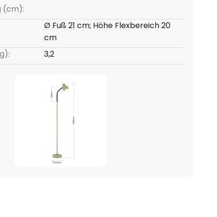
g (cm):
Ø Fuß 21 cm; Höhe Flexbereich 20
cm
g):
3,2