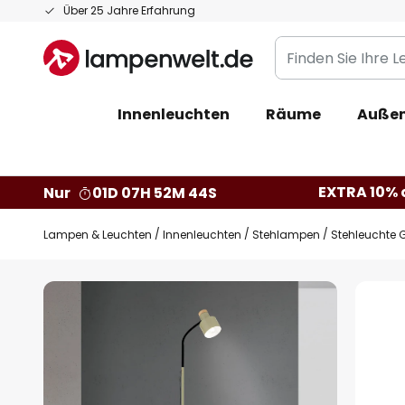
Zum
Über 25 Jahre Erfahrung
Inhalt
Finden
springen
Sie
Ihre
Innenleuchten
Räume
Außen
Leuchte...
EXTRA 10% a
Nur
01D 07H 52M 43S
Lampen & Leuchten
Innenleuchten
Stehlampen
Stehleuchte Gi
Zum
Ende
der
Bildgalerie
springen