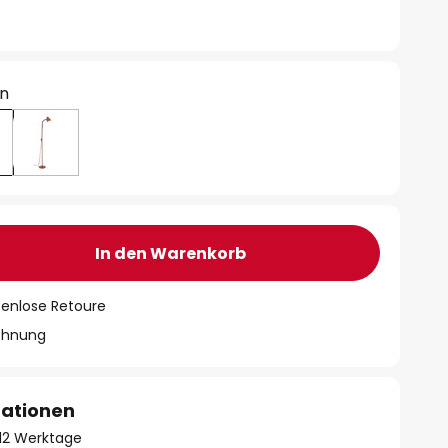
ün
In den Warenkorb
tenlose Retoure
chnung
mationen
- 12 Werktage