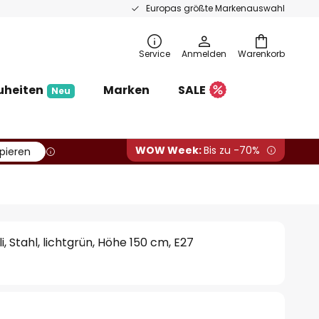
Europas größte Markenauswahl
Service
Anmelden
Warenkorb
uheiten
Marken
SALE
Neu
WOW Week:
Bis zu -70%
pieren
i, Stahl, lichtgrün, Höhe 150 cm, E27