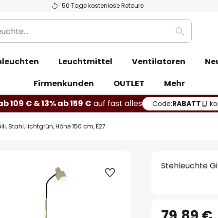
50 Tage kostenlose Retoure
Suche
leuchten
Leuchtmittel
Ventilatoren
Ne
Firmenkunden
OUTLET
Mehr
b 109 € & 13% ab 159 €
auf fast alles
Code:
RABATT
ko
li, Stahl, lichtgrün, Höhe 150 cm, E27
Stehleuchte Gil
79,89 €