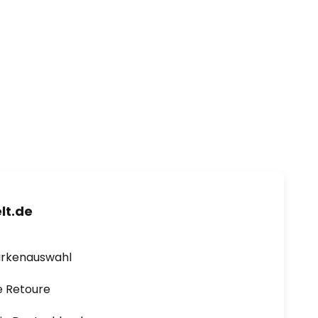
lt.de
arkenauswahl
e Retoure