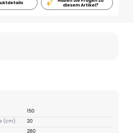
Haben Sie Fragen zu
duktdetails
diesem Artikel?
150
e (cm):
20
280