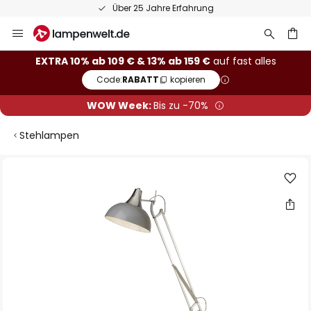
Über 25 Jahre Erfahrung
Zum
Inhalt
springen
he
EXTRA 10% ab 109 € & 13% ab 159 €
auf fast alles
Code:
RABATT
kopieren
WOW Week:
Bis zu -70%
Stehlampen
Zum
Ende
der
Bildgalerie
springen