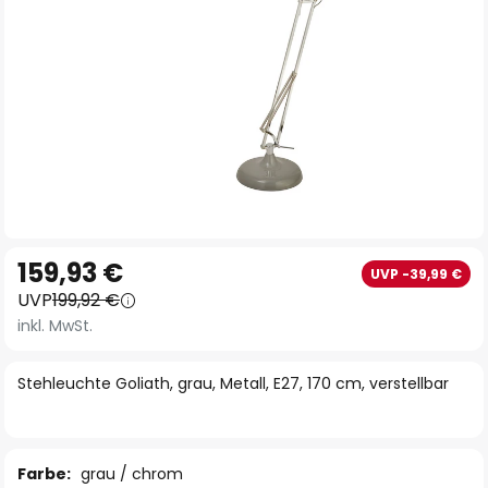
Zum
159,93 €
UVP -39,99 €
Anfang
UVP
199,92 €
der
inkl. MwSt.
Bildgalerie
springen
Stehleuchte Goliath, grau, Metall, E27, 170 cm, verstellbar
Farbe:
grau / chrom