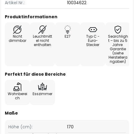
Artikel Nr.:
10034622
Produktinformationen
Nicht
Leuchtmitt
E27
Typ C -
Searchligh
dimmbar
el nicht
Euro-
t – bis zu 5
enthalten
Stecker
Jahre
Garantie
(siehe
Herstellera
ngaben)
Perfekt für diese Bereiche
Wohnberei
Esszimmer
ch
Maße
Höhe (cm):
170