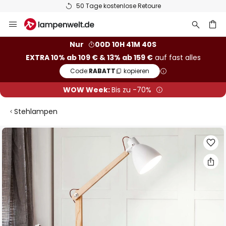
50 Tage kostenlose Retoure
Zum
Inhalt
springen
he
Nur
00D 10H 41M 39S
EXTRA 10% ab 109 € & 13% ab 159 €
auf fast alles
Code:
RABATT
kopieren
WOW Week:
Bis zu -70%
Stehlampen
Zum
Ende
der
Bildgalerie
springen