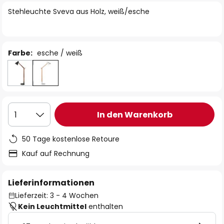
springen
Stehleuchte Sveva aus Holz, weiß/esche
Farbe:
esche / weiß
In den Warenkorb
1
50 Tage kostenlose Retoure
Kauf auf Rechnung
Lieferinformationen
Lieferzeit: 3 - 4 Wochen
Kein Leuchtmittel
enthalten