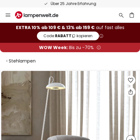
50 Tage kostenlose Retoure
Zum
Inhalt
springen
he
EXTRA 10% ab 109 € & 13% ab 159 €
auf fast alles
Code:
RABATT
kopieren
WOW Week:
Bis zu -70%
Stehlampen
Zum
Ende
der
Bildgalerie
springen