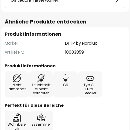
G9 Leuchtmittel wählen
Ähnliche Produkte entdecken
Produktinformationen
Marke:
DFTP by Nordlux
Artikel Nr.:
10003859
Produktinformationen
Nicht
Leuchtmitt
G9
Typ C -
dimmbar
el nicht
Euro-
enthalten
Stecker
Perfekt für diese Bereiche
Wohnberei
Esszimmer
ch