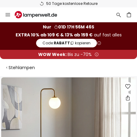
50 Tage kostenlose Retoure
Zum
Inhalt
springen
he
Nur
01D 17H 56M 45S
EXTRA 10% ab 109 € & 13% ab 159 €
auf fast alles
Code:
RABATT
kopieren
WOW Week:
Bis zu -70%
Stehlampen
Zum
Ende
der
Bildgalerie
springen