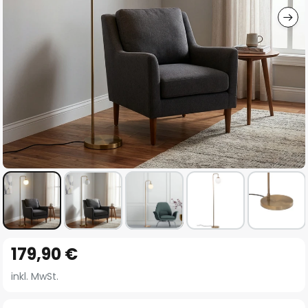
Zum
179,90 €
Anfang
der
inkl. MwSt.
Bildgalerie