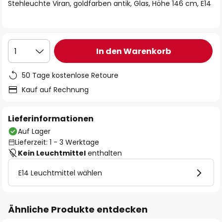
springen
Stehleuchte Viran, goldfarben antik, Glas, Höhe 146 cm, E14
In den Warenkorb
1
50 Tage kostenlose Retoure
Kauf auf Rechnung
Lieferinformationen
Auf Lager
Lieferzeit: 1 - 3 Werktage
Kein Leuchtmittel
enthalten
E14 Leuchtmittel wählen
Ähnliche Produkte entdecken