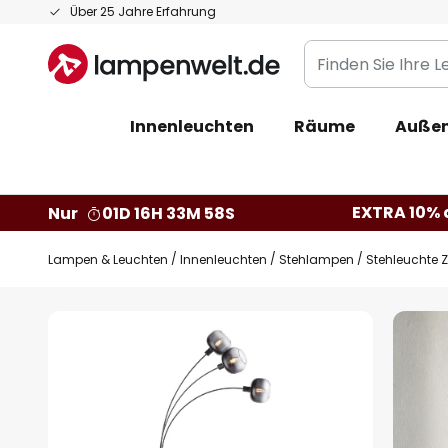
Zum
Über 25 Jahre Erfahrung
Inhalt
Finden
springen
Sie
Ihre
Innenleuchten
Räume
Außen
Leuchte...
EXTRA 10% a
Nur
01D 16H 33M 57S
Lampen & Leuchten
Innenleuchten
Stehlampen
Stehleuchte Z
Zum
Ende
der
Bildgalerie
springen