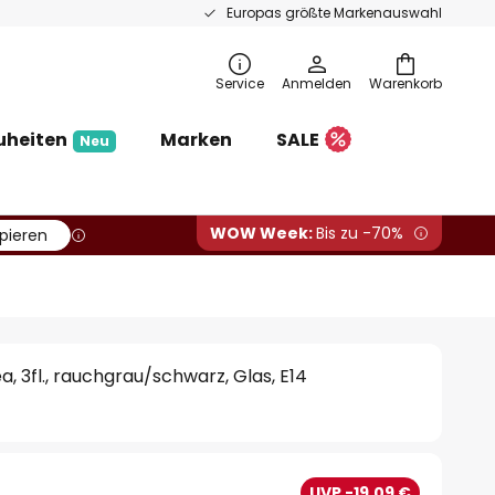
Europas größte Markenauswahl
Service
Anmelden
Warenkorb
uheiten
Marken
SALE
Neu
WOW Week:
Bis zu -70%
pieren
, 3fl., rauchgrau/schwarz, Glas, E14
UVP -19,09 €