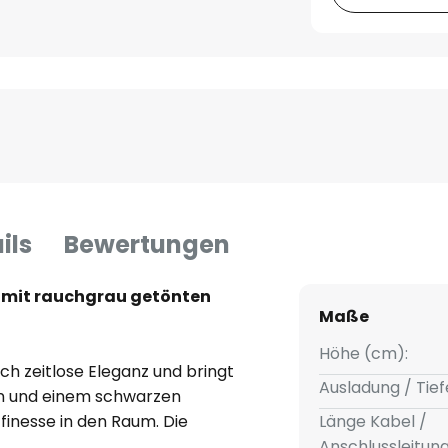
ils
Bewertungen
 mit rauchgrau getönten
Maße
Höhe (cm):
ch zeitlose Eleganz und bringt
Ausladung / Tief
en und einem schwarzen
finesse in den Raum. Die
Länge Kabel /
ilvollen Akzent und spendet
Anschlussleitun