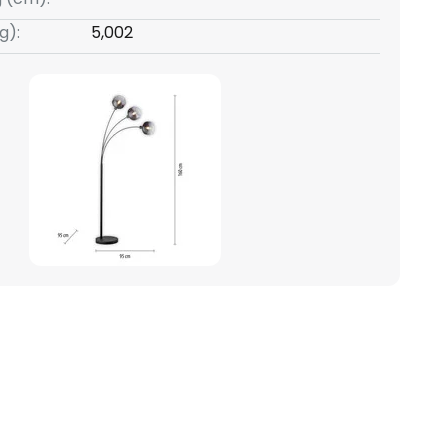
g):
5,002