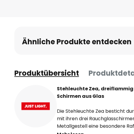
Ähnliche Produkte entdecken
Produktübersicht
Produktdeta
Stehleuchte Zea, dreiflammig
Schirmen aus Glas
Die Stehleuchte Zea besticht dur
mit ihren drei Rauchglasschirm
Metallgestell eine besondere Raf
exklusive Leuchte setzt einen st