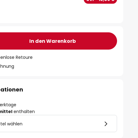
In den Warenkorb
tenlose Retoure
chnung
mationen
Werktage
mittel
enthalten
tel wählen