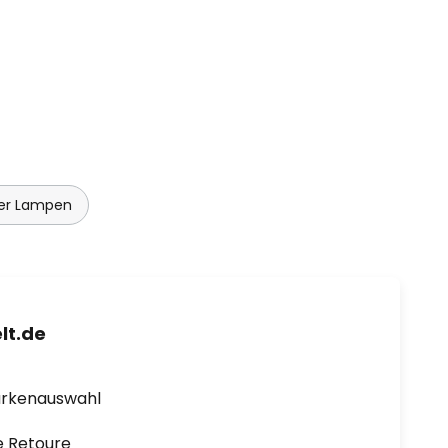
er Lampen
lt.de
arkenauswahl
e Retoure