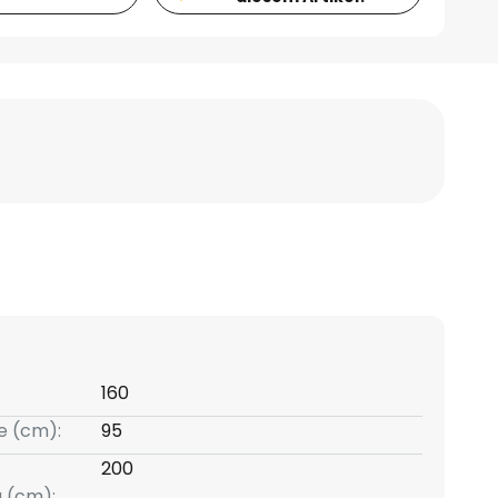
160
e (cm):
95
200
g (cm):