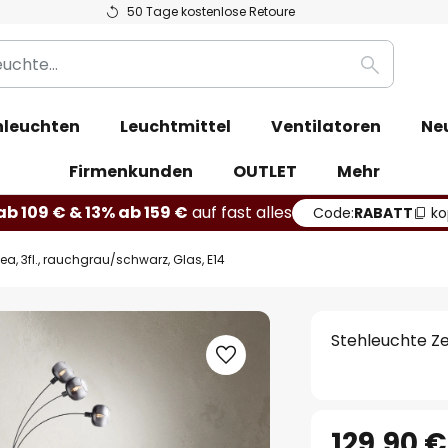
50 Tage kostenlose Retoure
Suche
leuchten
Leuchtmittel
Ventilatoren
Ne
Firmenkunden
OUTLET
Mehr
b 109 € & 13% ab 159 €
auf fast alles
Code:
RABATT
ko
ea, 3fl., rauchgrau/schwarz, Glas, E14
Stehleuchte Zea
129,90 €