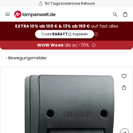
50 Tage kostenlose Retoure
Zum
Inhalt
springen
he
EXTRA 10% ab 109 € & 13% ab 159 €
auf fast alles
Code:
RABATT
kopieren
WOW Week:
Bis zu -70%
Bewegungsmelder
Zum
Ende
der
Bildgalerie
springen