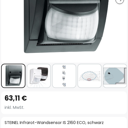
Zum
63,11 €
Anfang
der
inkl. MwSt.
Bildgalerie
springen
STEINEL Infrarot-Wandsensor IS 2160 ECO, schwarz