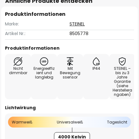
Ähnliche Produkte entdecken
Produktinformationen
Marke:
STEINEL
Artikel Nr.:
8505778
Produktinformationen
Nicht
Energieeffiz
Mit
IP44
STEINEL –
dimmbar
ient und
Bewegung
bis zu 3
langlebig
ssensor
Jahre
Garantie
(siehe
Herstellera
ngaben)
Lichtwirkung
Warmweiß
Universalweiß
Tageslicht
4000 Kelvin