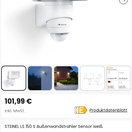
Zum
101,99 €
Anfang
der
Produktdatenblatt
inkl. MwSt.
Bildgalerie
springen
STEINEL LS 150 S Außenwandstrahler Sensor weiß