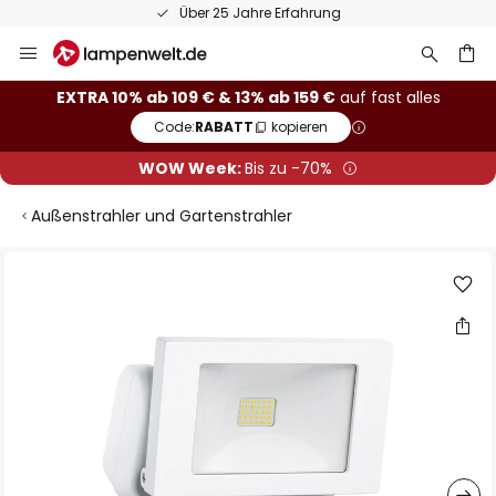
Über 25 Jahre Erfahrung
Zum
Inhalt
springen
he
EXTRA 10% ab 109 € & 13% ab 159 €
auf fast alles
Code:
RABATT
kopieren
WOW Week:
Bis zu -70%
Außenstrahler und Gartenstrahler
Zum
Ende
der
Bildgalerie
springen