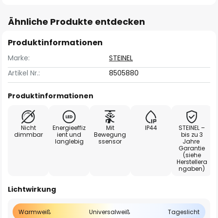
Ähnliche Produkte entdecken
Produktinformationen
Marke:
STEINEL
Artikel Nr.:
8505880
Produktinformationen
Nicht
Energieeffiz
Mit
IP44
STEINEL –
dimmbar
ient und
Bewegung
bis zu 3
langlebig
ssensor
Jahre
Garantie
(siehe
Herstellera
ngaben)
Lichtwirkung
Warmweiß
Universalweiß
Tageslicht