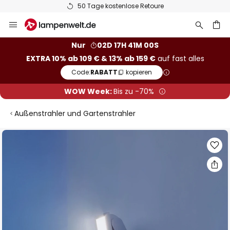
50 Tage kostenlose Retoure
Zum
Inhalt
springen
he
Nur
02D 17H 40M 59S
EXTRA 10% ab 109 € & 13% ab 159 €
auf fast alles
Code:
RABATT
kopieren
WOW Week:
Bis zu -70%
Außenstrahler und Gartenstrahler
Zum
Ende
der
Bildgalerie
springen