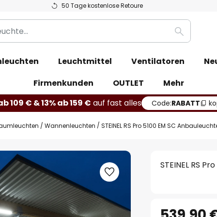
50 Tage kostenlose Retoure
Suche
leuchten
Leuchtmittel
Ventilatoren
Ne
Firmenkunden
OUTLET
Mehr
b 109 € & 13% ab 159 €
auf fast alles
Code:
RABATT
ko
raumleuchten / Wannenleuchten
STEINEL RS Pro 5100 EM SC Anbauleuchte
STEINEL RS Pro
539,90 