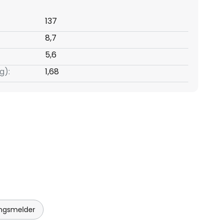
137
8,7
5,6
g):
1,68
ngsmelder