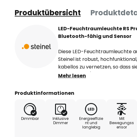
Produktübersicht
Produktdeta
LED-Feuchtraumleuchte RS Pro
Bluetooth-fähig und Sensor
Diese LED-Feuchtraumleuchte au
Steinel ist robust, hochfunktiona
kabellos zu vernetzen, so dass 
Smartphone/Tablet über die Stei
Mehr lesen
Ersatz alter Wannenleuchten in 
lassen sich Verkabelung und vo
Produktinformationen
nutzen. Nach der Installation läs
konfigurieren. Dank Tageslicht
Präsenzerkennung kann die Steue
Dimmbar
Inklusive
Energieeffizie
Mit
autonom erfolgen.
Dimmer
nt und
Bewegungss
langlebig
ensor
- mit Akku und Notlichtfunktion m