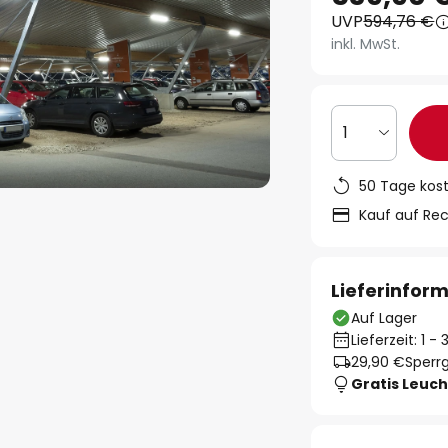
UVP
594,76 €
inkl. MwSt.
1
50 Tage kos
Kauf auf Re
Lieferinfor
Auf Lager
Lieferzeit: 1 
29,90 €
Sperrg
Gratis Leuch