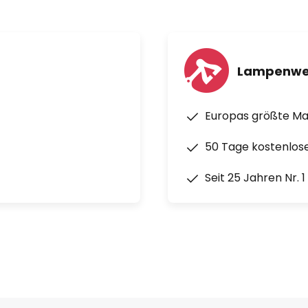
dank Präsenzmodus
Lampenwe
aturen von - 20 bis + 40 °C
Europas größte M
50 Tage kostenlos
. 3,5 m
Seit 25 Jahren Nr. 