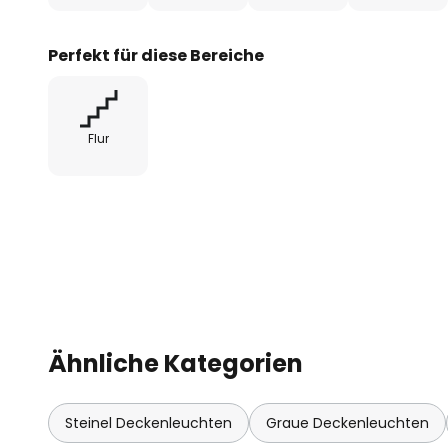
Lumen für ca. 3 Stunden
Perfekt für diese Bereiche
- mit Hochfrequenzsensor mit 36
- Reichweite des Sensors max. 1
Flur
- Grundhelligkeit einstellbar von 
- Ansprechhelligkeit von 2 bis 20
- Leuchtdauer von 5 Sekunden bi
- Schlagfestigkeitsindex IK07
Ähnliche Kategorien
- steuerbar per Steinel-App via 
- alle Steinel Bluetooth-Produk
Steinel Deckenleuchten
Graue Deckenleuchten
werden