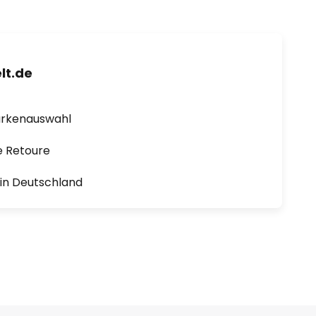
lt.de
arkenauswahl
e Retoure
1 in Deutschland