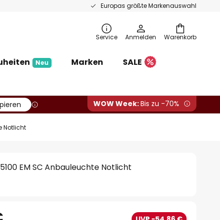
Europas größte Markenauswahl
Service
Anmelden
Warenkorb
uheiten
Marken
SALE
Neu
WOW Week:
Bis zu -70%
pieren
 Notlicht
 5100 EM SC Anbauleuchte Notlicht
€
UVP -54,86 €