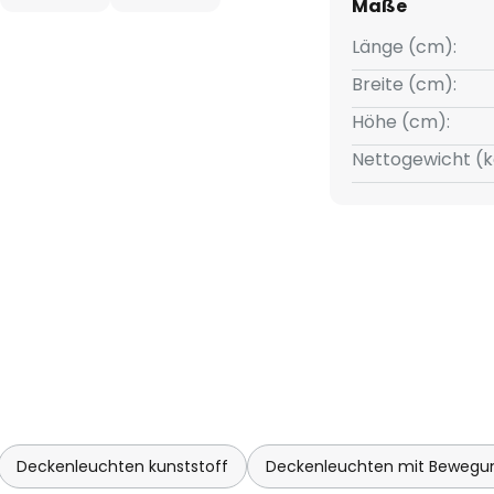
Maße
Länge (cm):
0° Erfassungswinkel
Breite (cm):
Höhe (cm):
0 Meter
Nettogewicht (k
10 - 100 %
00 lux einstellbar
s 60 Minuten einstellbar
Bluetooth
te können miteinander vernetzt
Deckenleuchten kunststoff
Deckenleuchten mit Bewegu