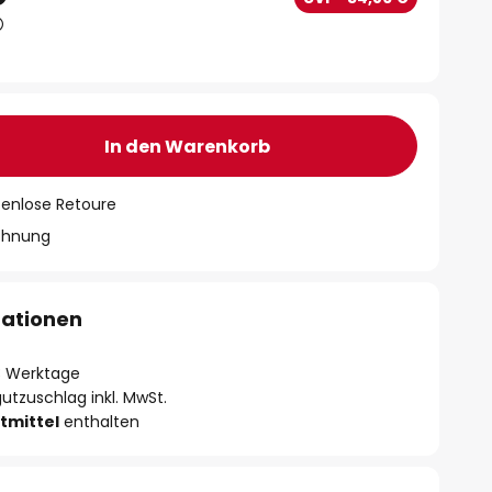
In den Warenkorb
tenlose Retoure
chnung
mationen
- 3 Werktage
utzuschlag inkl. MwSt.
tmittel
enthalten