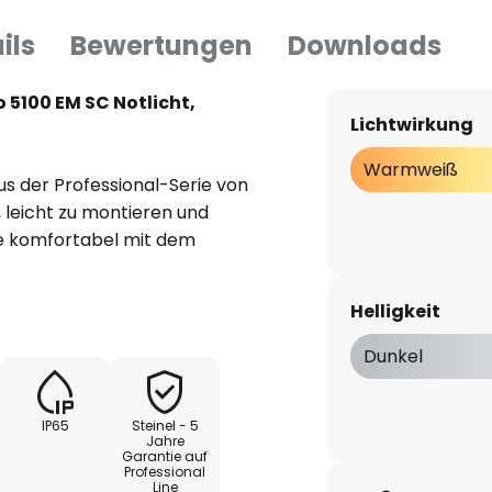
ils
Bewertungen
Downloads
 5100 EM SC Notlicht,
Lichtwirkung
Warmweiß
s der Professional-Serie von
l, leicht zu montieren und
sie komfortabel mit dem
nel-App einzustellen ist. Beim
Parkhäusern, Garagen etc.
Helligkeit
rhandene Bohrlöcher weiterhin
st sich RS Pro 5100 EM via App
Dunkel
- und Bewegungssensor sowie
rung im Betrieb völlig
IP65
Steinel - 5
Jahre
Garantie auf
Professional
it einer Helligkeit von 706
Line