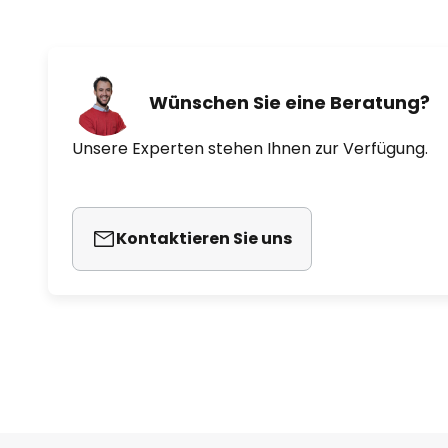
- kein ungewolltes Abschalten 
- passive Thermo Control
Wünschen Sie eine Beratung?
- geeignet für Umgebungstemper
Unsere Experten stehen Ihnen zur Verfügung.
- Schutzart IP65
Kontaktieren Sie uns
- empfohlene Montagehöhe max