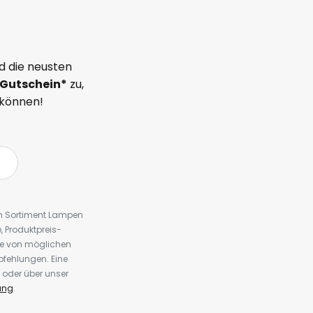
d die neusten
Gutschein*
zu,
 können!
em Sortiment Lampen
 Produktpreis-
te von möglichen
fehlungen. Eine
 oder über unser
ung
.