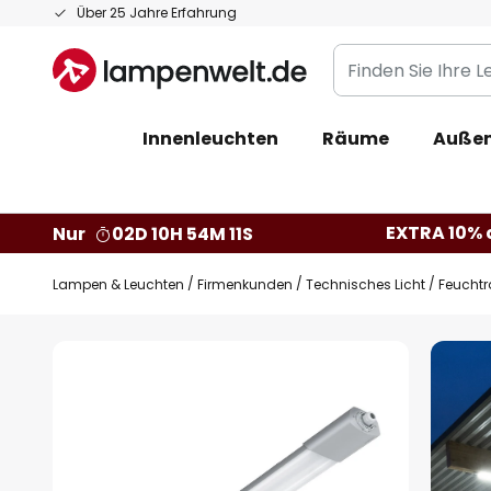
Zum
Über 25 Jahre Erfahrung
Inhalt
Finden
springen
Sie
Ihre
Innenleuchten
Räume
Außen
Leuchte...
EXTRA 10% a
Nur
02D 10H 54M 10S
Lampen & Leuchten
Firmenkunden
Technisches Licht
Feucht
Zum
Ende
der
Bildgalerie
springen